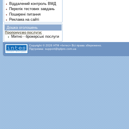
Віддалений контроль ВМД
Перелік тестових завдань
Поширені питання
Реклама на сайті
Дошка оголошень
Пропонуємо послуги:
Митно - брокерські послуги
Copyright © 2026 НТФ «Інтес» Всі права збережено.
Підтримка: support@qdpro.com.ua