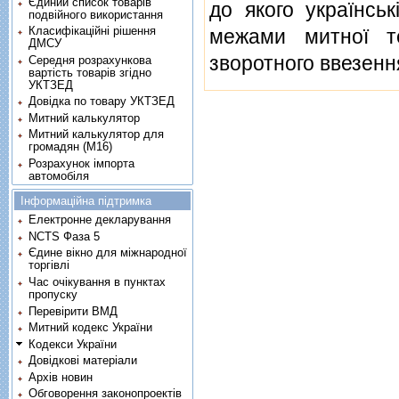
Єдиний список товарів
до якого українськ
подвійного використання
Класифікаційні рішення
межами митної те
ДМСУ
зворотного ввезенн
Середня розрахункова
вартість товарів згідно
УКТЗЕД
Довідка по товару УКТЗЕД
Митний калькулятор
Митний калькулятор для
громадян (М16)
Розрахунок імпорта
автомобіля
Інформаційна підтримка
Електронне декларування
NCTS Фаза 5
Єдине вікно для міжнародної
торгівлі
Час очікування в пунктах
пропуску
Перевірити ВМД
Митний кодекс України
Кодекси України
Довідкові матеріали
Архів новин
Обговорення законопроектів