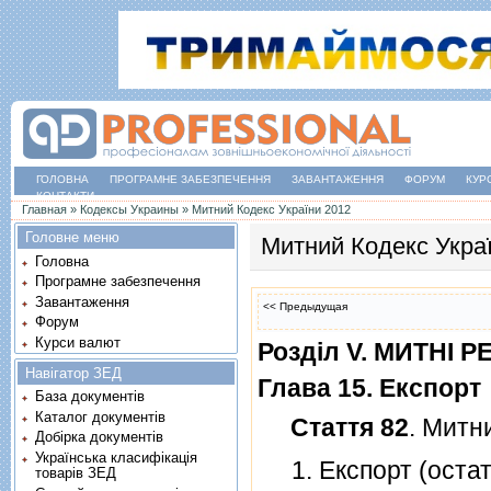
ГОЛОВНА
ПРОГРАМНЕ ЗАБЕЗПЕЧЕННЯ
ЗАВАНТАЖЕННЯ
ФОРУМ
КУР
КОНТАКТИ
Ви є тут
Главная
»
Кодексы Украины
»
Митний Кодекс України 2012
Головне меню
Митний Кодекс Укра
Головна
Програмне забезпечення
Завантаження
<< Предыдущая
Форум
Курси валют
Роздiл V. МИТНI 
Навігатор ЗЕД
Глава 15. Експорт
База документів
Каталог документів
Стаття 82
. Митн
Добірка документів
Українська класифікація
1. Експорт (остато
товарів ЗЕД