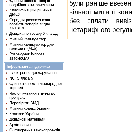
Єдиний список товарів
були ранiше ввезен
подвійного використання
Класифікаційні рішення
вiльної митної зон
ДМСУ
без сплати вивi
Середня розрахункова
вартість товарів згідно
УКТЗЕД
нетарифного регулю
Довідка по товару УКТЗЕД
Митний калькулятор
Митний калькулятор для
громадян (М16)
Розрахунок імпорта
автомобіля
Інформаційна підтримка
Електронне декларування
NCTS Фаза 5
Єдине вікно для міжнародної
торгівлі
Час очікування в пунктах
пропуску
Перевірити ВМД
Митний кодекс України
Кодекси України
Довідкові матеріали
Архів новин
Обговорення законопроектів