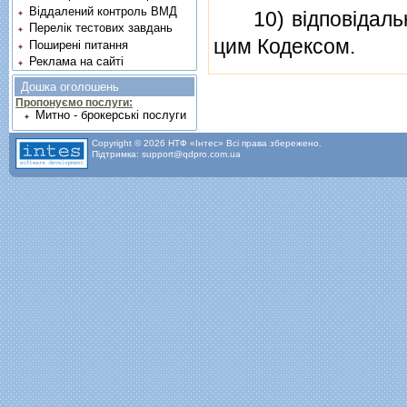
Віддалений контроль ВМД
10) вiдповiдально
Перелік тестових завдань
цим Кодексом.
Поширені питання
Реклама на сайті
Дошка оголошень
Пропонуємо послуги:
Митно - брокерські послуги
Copyright © 2026 НТФ «Інтес» Всі права збережено.
Підтримка: support@qdpro.com.ua