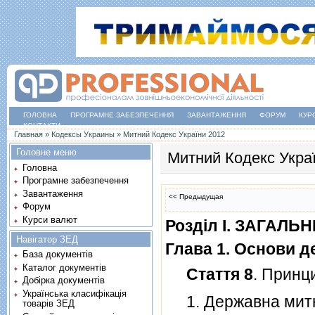
ГОЛОВНА
ПРОГРАМНЕ ЗАБЕЗПЕЧЕННЯ
ЗАВАНТАЖЕННЯ
ФОРУМ
КУР
КОНТАКТИ
Ви є тут
Главная
»
Кодексы Украины
»
Митний Кодекс України 2012
Головне меню
Митний Кодекс Укра
Головна
Програмне забезпечення
Завантаження
<< Предыдущая
Форум
Курси валют
Роздiл I. ЗАГАЛ
Навігатор ЗЕД
Глава 1. Основи д
База документів
Каталог документів
Стаття 8
. Принц
Добірка документів
Українська класифікація
1. Державна митна
товарів ЗЕД