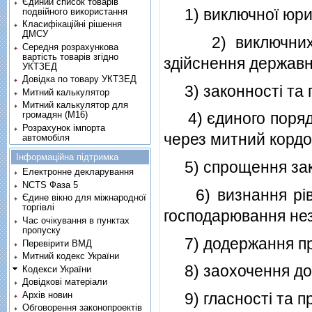
Єдиний список товарів
1) виключної юрисди
подвійного використання
Класифікаційні рішення
ДМСУ
2) виключних по
Середня розрахункова
вартість товарів згідно
здiйснення державн
УКТЗЕД
Довідка по товару УКТЗЕД
3) законностi та п
Митний калькулятор
Митний калькулятор для
громадян (М16)
4) єдиного порядк
Розрахунок імпорта
через митний кордо
автомобіля
Інформаційна підтримка
5) спрощення закон
Електронне декларування
NCTS Фаза 5
6) визнання рiвнос
Єдине вікно для міжнародної
торгівлі
господарювання нез
Час очікування в пунктах
пропуску
7) додержання пра
Перевірити ВМД
Митний кодекс України
8) заохочення доб
Кодекси України
Довідкові матеріали
Архів новин
9) гласностi та пр
Обговорення законопроектів