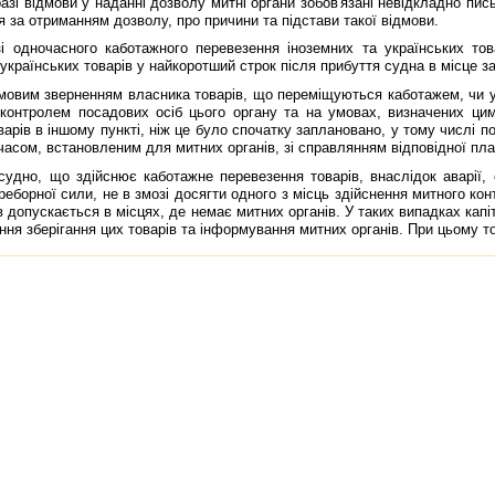
разi вiдмови у наданнi дозволу митнi органи зобов'язанi невiдкладно пис
я за отриманням дозволу, про причини та пiдстави такої вiдмови.
ночасного каботажного перевезення iноземних та українських това
українських товарiв у найкоротший строк пiсля прибуття судна в мiсце 
вим зверненням власника товарiв, що перемiщуються каботажем, чи у
 контролем посадових осiб цього органу та на умовах, визначених ци
варiв в iншому пунктi, нiж це було спочатку заплановано, у тому числi п
часом, встановленим для митних органiв, зi справлянням вiдповiдної пл
о, що здiйснює каботажне перевезення товарiв, внаслiдок аварiї, с
реборної сили, не в змозi досягти одного з мiсць здiйснення митного кон
в допускається в мiсцях, де немає митних органiв. У таких випадках кап
ння зберiгання цих товарiв та iнформування митних органiв. При цьому 