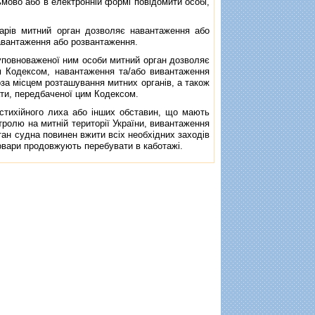
ьмово або в електроннiй формi повiдомити особi,
рiв митний орган дозволяє навантаження або
завантаження або розвантаження.
повноваженої ним особи митний орган дозволяє
м Кодексом, навантаження та/або вивантаження
оза мiсцем розташування митних органiв, а також
ати, передбаченої цим Кодексом.
тихiйного лиха або iнших обставин, що мають
тролю на митнiй територiї України, вивантаження
iтан судна повинен вжити всiх необхiдних заходiв
товари продовжують перебувати в каботажi.