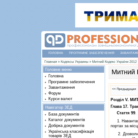
ГОЛОВНА
ПРОГРАМНЕ ЗАБЕЗПЕЧЕННЯ
ЗАВАНТАЖ
Ви є тут
Главная
»
Кодексы Украины
»
Митний Кодекс України 2012
Головне меню
Митний 
Головна
Програмне забезпечення
Завантаження
<< Предыдущая
Форум
Курси валют
Роздiл V. М
Глава 17. Тра
Навігатор ЗЕД
Стаття 99
.
База документів
Каталог документів
1. Навантажен
Добірка документів
портах за мiс
Українська класифікація
2. Дозволи н
товарів ЗЕД