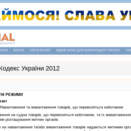
ЕННЯ
ФОРУМ
КУРСИ ВАЛЮТ
ЄДИНЕ ВІКНО ДЛЯ МІЖНАРОДНОЇ ТОРГІВЛІ
ПА
Кодекс України 2012
ИТНI РЕЖИМИ
нзит
 Навантаження та вивантаження товарiв, що перевозяться каботажем
ня на судна товарiв, що перевозяться каботажем, та їх вивантаження 
цем розташування митних органiв.
а навантаження та/або вивантаження товарiв надаються митними орган