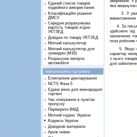
звернення. У 
Єдиний список товарів
яка звернулас
подвійного використання
Класифікаційні рішення
3. У разi од
ДМСУ
вивантаження 
Середня розрахункова
4. За письмо
вартість товарів згідно
здiйснити пiд
УКТЗЕД
зазначених то
Довідка по товару УКТЗЕД
поза робочим 
Митний калькулятор
Митний калькулятор для
5. Якщо судн
громадян (М16)
характер непе
з нього товарi
Розрахунок імпорта
автомобіля
для забезпече
Інформаційна підтримка
Електронне декларування
NCTS Фаза 5
Єдине вікно для міжнародної
торгівлі
Час очікування в пунктах
пропуску
Перевірити ВМД
Митний кодекс України
Кодекси України
Довідкові матеріали
Архів новин