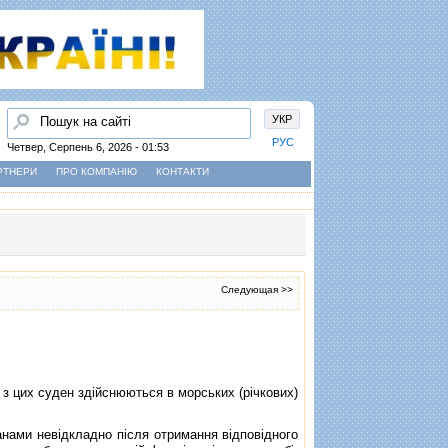
Пошук
УКР
РУС
Четвер, Серпень 6, 2026 - 01:53
РТНЕРИ
ПРО КОМПАНІЮ
КОНТАКТИ
Следующая >>
з цих суден здiйснюються в морських (рiчкових)
ами невiдкладно пiсля отримання вiдповiдного