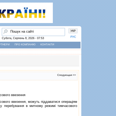
Пошук
УКР
РУС
Субота, Серпень 8, 2026 - 07:53
РТНЕРИ
ПРО КОМПАНІЮ
КОНТАКТИ
Следующая >>
сового ввезення
ового ввезення, можуть пiддаватися операцiям
оку перебування в митному режимi тимчасового