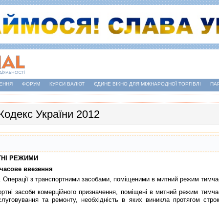
ЕННЯ
ФОРУМ
КУРСИ ВАЛЮТ
ЄДИНЕ ВІКНО ДЛЯ МІЖНАРОДНОЇ ТОРГІВЛІ
ПА
Кодекс України 2012
ИТНI РЕЖИМИ
мчасове ввезення
. Операцiї з транспортними засобами, помiщеними в митний режим тимча
нi засоби комерцiйного призначення, помiщенi в митний режим тимчас
бслуговування та ремонту, необхiднiсть в яких виникла протягом стр