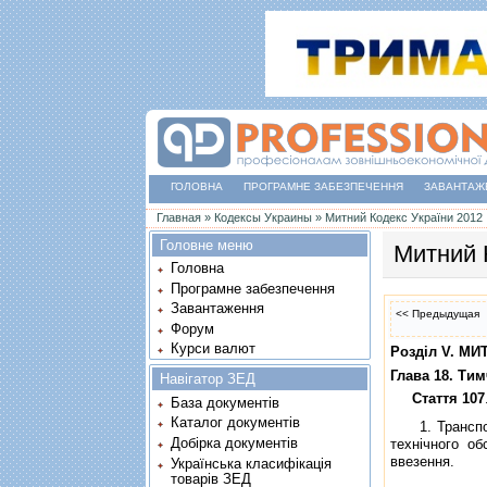
ГОЛОВНА
ПРОГРАМНЕ ЗАБЕЗПЕЧЕННЯ
ЗАВАНТАЖ
Ви є тут
Главная
»
Кодексы Украины
»
Митний Кодекс України 2012
Головне меню
Митний 
Головна
Програмне забезпечення
Завантаження
<< Предыдущая
Форум
Курси валют
Роздiл V. М
Глава 18. Ти
Навігатор ЗЕД
Стаття 107
База документів
Каталог документів
1. Транспорт
Добірка документів
технiчного о
ввезення.
Українська класифікація
товарів ЗЕД