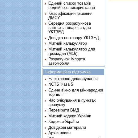
Єдиний список товарів
подвійного використання
Класифікаційні рішення
ДМСУ
Середня розрахункова
вартість товарів згідно
УКТЗЕД
Довідка по товару УКТЗЕД
Митний калькулятор
Митний калькулятор для
громадян (М16)
Розрахунок імпорта
автомобіля
Інформаційна підтримка
Електронне декларування
NCTS Фаза 5
Єдине вікно для міжнародної
торгівлі
Час очікування в пунктах
пропуску
Перевірити ВМД
Митний кодекс України
Кодекси України
Довідкові матеріали
Архів новин