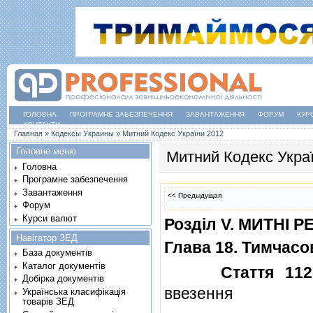
ГОЛОВНА
ПРОГРАМНЕ ЗАБЕЗПЕЧЕННЯ
ЗАВАНТАЖЕННЯ
ФОРУМ
КУР
КОНТАКТИ
Ви є тут
Главная
»
Кодексы Украины
»
Митний Кодекс України 2012
Головне меню
Митний Кодекс Укра
Головна
Програмне забезпечення
Завантаження
<< Предыдущая
Форум
Курси валют
Роздiл V. МИТНI 
Навігатор ЗЕД
Глава 18. Тимчасо
База документів
Каталог документів
Стаття 112
Добірка документів
ввезення
Українська класифікація
товарів ЗЕД