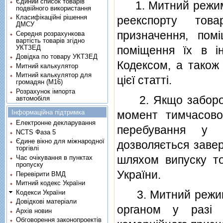
Єдиний список товарів
1. Митний режим 
подвійного використання
Класифікаційні рішення
реекспорту това
ДМСУ
призначення, по
Середня розрахункова
вартість товарів згідно
УКТЗЕД
помiщення їх в 
Довідка по товару УКТЗЕД
Кодексом, а також
Митний калькулятор
Митний калькулятор для
цiєї статтi.
громадян (М16)
Розрахунок імпорта
2. Якщо заборони
автомобіля
Інформаційна підтримка
момент тимчасовог
Електронне декларування
перебування у 
NCTS Фаза 5
Єдине вікно для міжнародної
дозволяється заве
торгівлі
шляхом випуску тов
Час очікування в пунктах
пропуску
України.
Перевірити ВМД
Митний кодекс України
3. Митний режим 
Кодекси України
Довідкові матеріали
органом у разi к
Архів новин
Обговорення законопроектів