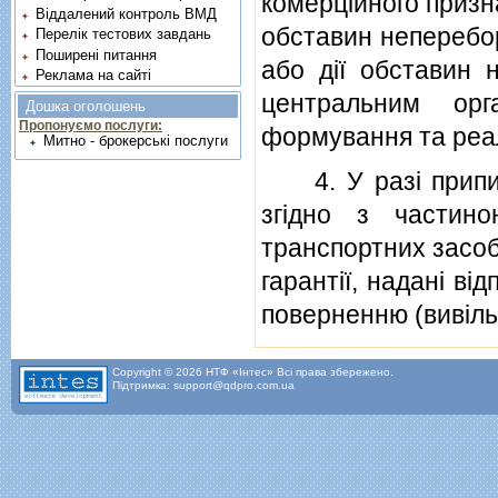
комерцiйного призна
Віддалений контроль ВМД
обставин неперебор
Перелік тестових завдань
Поширені питання
або дiї обставин 
Реклама на сайті
центральним орг
Дошка оголошень
Пропонуємо послуги:
формування та реал
Митно - брокерські послуги
4. У разi припин
згiдно з частино
транспортних засоб
гарантiї, наданi вi
поверненню (вивiл
Copyright © 2026 НТФ «Інтес» Всі права збережено.
Підтримка: support@qdpro.com.ua