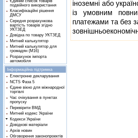
Єдиний список товарів
iноземнi або украї
подвійного використання
Класифікаційні рішення
iз умовним повни
ДМСУ
платежами та без з
Середня розрахункова
вартість товарів згідно
УКТЗЕД
зовнiшньоекономiчно
Довідка по товару УКТЗЕД
Митний калькулятор
Митний калькулятор для
громадян (М16)
Розрахунок імпорта
автомобіля
Інформаційна підтримка
Електронне декларування
NCTS Фаза 5
Єдине вікно для міжнародної
торгівлі
Час очікування в пунктах
пропуску
Перевірити ВМД
Митний кодекс України
Кодекси України
Довідкові матеріали
Архів новин
Обговорення законопроектів