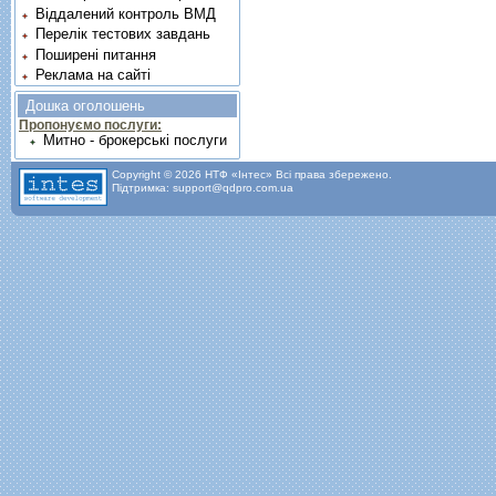
Віддалений контроль ВМД
Перелік тестових завдань
Поширені питання
Реклама на сайті
Дошка оголошень
Пропонуємо послуги:
Митно - брокерські послуги
Copyright © 2026 НТФ «Інтес» Всі права збережено.
Підтримка: support@qdpro.com.ua