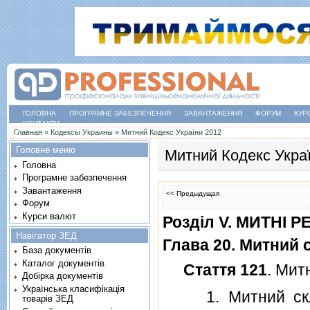
ГОЛОВНА
ПРОГРАМНЕ ЗАБЕЗПЕЧЕННЯ
ЗАВАНТАЖЕННЯ
ФОРУМ
КУР
КОНТАКТИ
Ви є тут
Главная
»
Кодексы Украины
»
Митний Кодекс України 2012
Головне меню
Митний Кодекс Укра
Головна
Програмне забезпечення
Завантаження
<< Предыдущая
Форум
Курси валют
Роздiл V. МИТНI 
Навігатор ЗЕД
Глава 20. Митний 
База документів
Каталог документів
Стаття 121
. Мит
Добірка документів
Українська класифікація
1. Митний склад
товарів ЗЕД