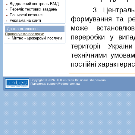
Віддалений контроль ВМД
3. Центральний 
Перелік тестових завдань
Поширені питання
формування та реа
Реклама на сайті
може встановлюв
Дошка оголошень
Пропонуємо послуги:
переробки у випа
Митно - брокерські послуги
територiї Україн
технiчними умовам
постiйнi характерис
Copyright © 2026 НТФ «Інтес» Всі права збережено.
Підтримка: support@qdpro.com.ua