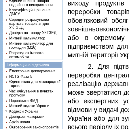
Єдиний список товарів
виходу продуктiв
подвійного використання
Класифікаційні рішення
переробки товарi
ДМСУ
обов'язковий обся
Середня розрахункова
вартість товарів згідно
УКТЗЕД
зовнiшньоекономiчн
Довідка по товару УКТЗЕД
або в окремому 
Митний калькулятор
Митний калькулятор для
пiдприємством для
громадян (М16)
Розрахунок імпорта
митнiй територiї Ук
автомобіля
Інформаційна підтримка
2. Для пiдтверд
Електронне декларування
переробки централ
NCTS Фаза 5
Єдине вікно для міжнародної
реалiзацiю державн
торгівлі
може звертатися до
Час очікування в пунктах
пропуску
або експертних у
Перевірити ВМД
Митний кодекс України
вiдмови у видачi до
Кодекси України
Довідкові матеріали
України або для зу
Архів новин
всього перiоду їх ро
Обговорення законопроектів