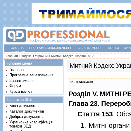
ГОЛОВНА
ПРОГРАМНЕ ЗАБЕЗПЕЧЕННЯ
ЗАВАНТАЖЕННЯ
ФОРУМ
КУР
КОНТАКТИ
Ви є тут
Главная
»
Кодексы Украины
»
Митний Кодекс України 2012
Головне меню
Митний Кодекс Укра
Головна
Програмне забезпечення
Завантаження
<< Предыдущая
Форум
Курси валют
Роздiл V. МИТНI 
Навігатор ЗЕД
Глава 23. Переробк
База документів
Каталог документів
Стаття 153
. Обс
Добірка документів
Українська класифікація
1. Митнi органи з
товарів ЗЕД