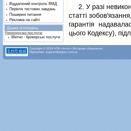
Віддалений контроль ВМД
2. У разi невикона
Перелік тестових завдань
статтi зобов'язанн
Поширені питання
Реклама на сайті
гарантiя надавала
Дошка оголошень
цього Кодексу), пiд
Пропонуємо послуги:
Митно - брокерські послуги
Copyright © 2026 НТФ «Інтес» Всі права збережено.
Підтримка: support@qdpro.com.ua