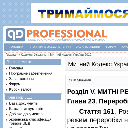
ГОЛОВНА
ПРОГРАМНЕ ЗАБЕЗПЕЧЕННЯ
ЗАВАНТАЖЕННЯ
ФОРУМ
КУР
КОНТАКТИ
Ви є тут
Главная
»
Кодексы Украины
»
Митний Кодекс України 2012
Головне меню
Митний Кодекс Укра
Головна
Програмне забезпечення
Завантаження
<< Предыдущая
Форум
Курси валют
Роздiл V. МИТНI 
Навігатор ЗЕД
Глава 23. Переробк
База документів
Каталог документів
Стаття 161
. Р
Добірка документів
режим переробки на
Українська класифікація
товарів ЗЕД