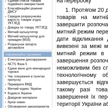
на переробку
Єдиний список товарів
подвійного використання
Класифікаційні рішення
1. Протягом 20 днi
ДМСУ
товарiв на митнi
Середня розрахункова
вартість товарів згідно
УКТЗЕД
завершити розпочат
Довідка по товару УКТЗЕД
митний режим перер
Митний калькулятор
Митний калькулятор для
дати вiдкликання 
громадян (М16)
Розрахунок імпорта
вивезенi за межi м
автомобіля
митний режим в 
Інформаційна підтримка
завершення розпоча
Електронне декларування
NCTS Фаза 5
неможливим без сп
Єдине вікно для міжнародної
торгівлі
технологiчному о
Час очікування в пунктах
пропуску
завершується вiдп
Перевірити ВМД
такому разi тов
Митний кодекс України
Кодекси України
завершення їх пер
Довідкові матеріали
Архів новин
територiї України 
Обговорення законопроектів