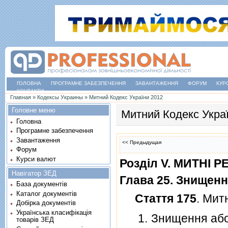
ГОЛОВНА
ПРОГРАМНЕ ЗАБЕЗПЕЧЕННЯ
ЗАВАНТАЖЕННЯ
ФОРУМ
КУР
КОНТАКТИ
Ви є тут
Главная
»
Кодексы Украины
»
Митний Кодекс України 2012
Головне меню
Митний Кодекс Укра
Головна
Програмне забезпечення
Завантаження
<< Предыдущая
Форум
Курси валют
Роздiл V. МИТНI 
Навігатор ЗЕД
Глава 25. Знищен
База документів
Каталог документів
Стаття 175
. Мит
Добірка документів
Українська класифікація
1. Знищення або р
товарів ЗЕД