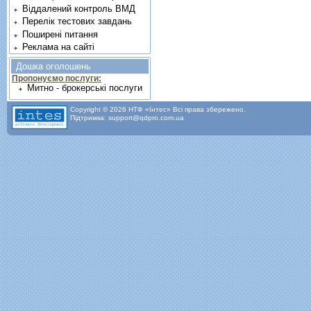
Віддалений контроль ВМД
Перелік тестових завдань
Поширені питання
Реклама на сайті
Дошка оголошень
Пропонуємо послуги:
Митно - брокерські послуги
Copyright © 2026 НТФ «Інтес» Всі права збережено.
Підтримка: support@qdpro.com.ua