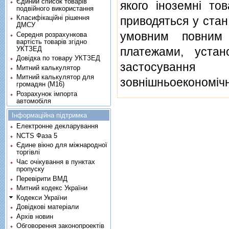
Єдиний список товарів
якого iноземнi т
подвійного використання
Класифікаційні рішення
приводяться у стан
ДМСУ
умовним повним 
Середня розрахункова
вартість товарів згідно
УКТЗЕД
платежами, уста
Довідка по товару УКТЗЕД
застосування 
Митний калькулятор
Митний калькулятор для
зовнiшньоекономiчно
громадян (М16)
Розрахунок імпорта
автомобіля
Інформаційна підтримка
Електронне декларування
NCTS Фаза 5
Єдине вікно для міжнародної
торгівлі
Час очікування в пунктах
пропуску
Перевірити ВМД
Митний кодекс України
Кодекси України
Довідкові матеріали
Архів новин
Обговорення законопроектів