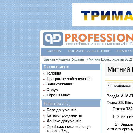
ГОЛОВНА
ПРОГРАМНЕ ЗАБЕЗПЕЧЕННЯ
ЗАВАНТАЖ
Ви є тут
Главная
»
Кодексы Украины
»
Митний Кодекс України 2012
Головне меню
Митний 
Головна
Програмне забезпечення
Завантаження
<< Предыдущая
Форум
Курси валют
Роздiл V. М
Глава 26. Вi
Навігатор ЗЕД
Стаття 184
База документів
Каталог документів
1. У митний р
Добірка документів
2. Вiдмова в
Українська класифікація
митного орган
товарів ЗЕД