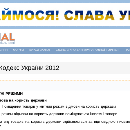
ЕННЯ
ФОРУМ
КУРСИ ВАЛЮТ
ЄДИНЕ ВІКНО ДЛЯ МІЖНАРОДНОЇ ТОРГІВЛІ
ПА
Кодекс України 2012
ИТНI РЕЖИМИ
дмова на користь держави
. Помiщення товарiв у митний режим вiдмови на користь держави
ежим вiдмови на користь держави помiщуються iноземнi товари.
iд товарiв на користь держави здiйснюється за вiдповiдною письмов
у.