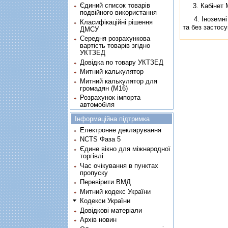
Єдиний список товарів
3. Кабiнет Мi
подвійного використання
4. Iноземнi т
Класифікаційні рішення
та без застос
ДМСУ
Середня розрахункова
вартість товарів згідно
УКТЗЕД
Довідка по товару УКТЗЕД
Митний калькулятор
Митний калькулятор для
громадян (М16)
Розрахунок імпорта
автомобіля
Інформаційна підтримка
Електронне декларування
NCTS Фаза 5
Єдине вікно для міжнародної
торгівлі
Час очікування в пунктах
пропуску
Перевірити ВМД
Митний кодекс України
Кодекси України
Довідкові матеріали
Архів новин