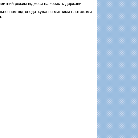
у митний режим вiдмови на користь держави.
льненням вiд оподаткування митними платежами
i.