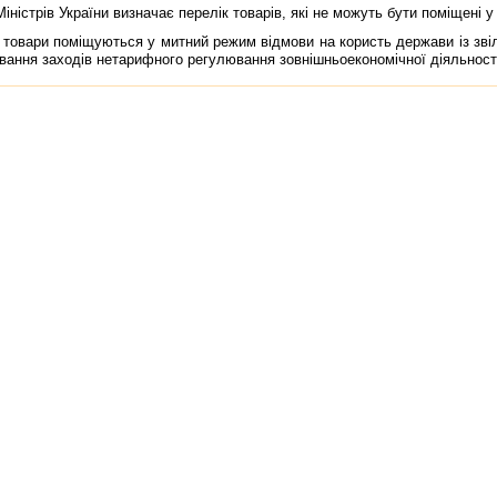
нiстрiв України визначає перелiк товарiв, якi не можуть бути помiщенi 
овари помiщуються у митний режим вiдмови на користь держави iз звi
ування заходiв нетарифного регулювання зовнiшньоекономiчної дiяльност