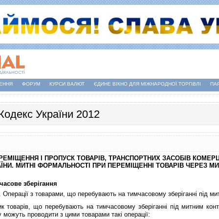
ЕННЯ
ФОРУМ
КУРСИ ВАЛЮТ
ЄДИНЕ ВІКНО ДЛЯ МІЖНАРОДНОЇ ТОРГІВЛІ
ПА
Кодекс України 2012
ПЕРЕМIЩЕННЯ I ПРОПУСК ТОВАРIВ, ТРАНСПОРТНИХ ЗАСОБIВ КОМЕ
ЇНИ. МИТНI ФОРМАЛЬНОСТI ПРИ ПЕРЕМIЩЕННI ТОВАРIВ ЧЕРЕЗ М
мчасове зберiгання
. Операцiї з товарами, що перебувають на тимчасовому зберiганнi пiд м
оварiв, що перебувають на тимчасовому зберiганнi пiд митним конт
у можуть проводити з цими товарами такi операцiї: