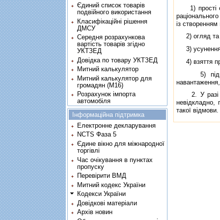
Єдиний список товарів
1) простi скл
подвійного використання
рацiонального
Класифікаційні рішення
iз створенням 
ДМСУ
2) огляд та 
Середня розрахункова
вартість товарів згідно
3) усунення 
УКТЗЕД
Довідка по товару УКТЗЕД
4) взяття про
Митний калькулятор
5) пiдготовк
Митний калькулятор для
навантаження,
громадян (М16)
Розрахунок імпорта
2. У разi вiд
автомобіля
невiдкладно, 
такої вiдмови.
Інформаційна підтримка
Електронне декларування
NCTS Фаза 5
Єдине вікно для міжнародної
торгівлі
Час очікування в пунктах
пропуску
Перевірити ВМД
Митний кодекс України
Кодекси України
Довідкові матеріали
Архів новин