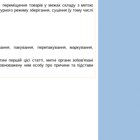
: перемiщення товарiв у межах складу з метою
рного режиму зберiгання, сушiння (у тому числi
ня, пакування, перепакування, маркування,
 першiй цiєї статтi, митнi органи зобов'язанi
повноважену ним особу про причини та пiдстави