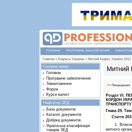
ГОЛОВНА
ПРОГРАМНЕ ЗАБЕЗПЕЧЕННЯ
ЗАВАНТАЖ
Ви є тут
Главная
»
Кодексы Украины
»
Митний Кодекс України 2012
Головне меню
Митний 
Головна
Програмне забезпечення
Завантаження
<< Предыдущая
Форум
Курси валют
Роздiл VI. 
КОРДОН УКРА
Навігатор ЗЕД
ТРАНСПОРТУ
База документів
Глава 29. Ти
Каталог документів
Стаття 203
Добірка документів
1. Власник т
Українська класифікація
митного орган
товарів ЗЕД