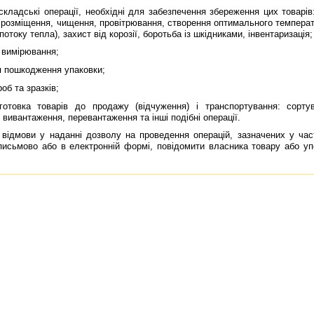
адськi операцiї, необхiднi для забезпечення збереження цих товарiв
 розмiщення, чищення, провiтрювання, створення оптимального температу
потоку тепла), захист вiд корозiї, боротьба iз шкiдниками, iнвентаризацiя;
вимiрювання;
пошкодження упаковки;
б та зразкiв;
а товарiв до продажу (вiдчуження) i транспортування: сортуван
 вивантаження, перевантаження та iншi подiбнi операцiї.
мови у наданнi дозволу на проведення операцiй, зазначених у частинi
письмово або в електроннiй формi, повiдомити власника товару або у