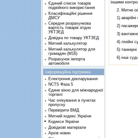
iншими контр
Єдиний список товарів
подвійного використання
2. Митне офор
Класифікаційні рішення
ДМСУ
1) аварiйнi 
Середня розрахункова
2) пасажирсь
вартість товарів згідно
УКТЗЕД
3) вантажно-
Довідка по товару УКТЗЕД
4) лiнiйнi с
Митний калькулятор
Митний калькулятор для
5) танкернi 
громадян (М16)
6) iншi судна
Розрахунок імпорта
автомобіля
Інформаційна підтримка
Електронне декларування
NCTS Фаза 5
Єдине вікно для міжнародної
торгівлі
Час очікування в пунктах
пропуску
Перевірити ВМД
Митний кодекс України
Кодекси України
Довідкові матеріали
Архів новин