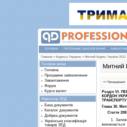
ГОЛОВНА
ПРОГРАМНЕ ЗАБЕЗПЕЧЕННЯ
ЗАВАНТАЖ
Ви є тут
Главная
»
Кодексы Украины
»
Митний Кодекс України 2012
Головне меню
Митний 
Головна
Програмне забезпечення
Завантаження
<< Предыдущая
Форум
Курси валют
Роздiл VI. 
КОРДОН УКРА
Навігатор ЗЕД
ТРАНСПОРТУ
База документів
Глава 30. Ми
Каталог документів
Стаття 208
Добірка документів
1. Залежно в
Українська класифікація
визначається 
товарів ЗЕД