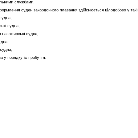
ольними службами.
млення суден закордонного плавання здiйснюється цiлодобово у такiй
судна;
кi судна;
пасажирськi судна;
удна;
судна;
 у порядку їх прибуття.