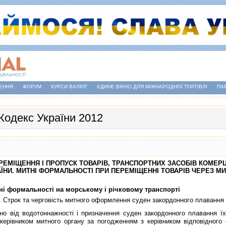
ЕННЯ
ФОРУМ
КУРСИ ВАЛЮТ
ЄДИНЕ ВІКНО ДЛЯ МІЖНАРОДНОЇ ТОРГІВЛІ
ПА
Кодекс України 2012
ПЕРЕМIЩЕННЯ I ПРОПУСК ТОВАРIВ, ТРАНСПОРТНИХ ЗАСОБIВ КОМЕ
ЇНИ. МИТНI ФОРМАЛЬНОСТI ПРИ ПЕРЕМIЩЕННI ТОВАРIВ ЧЕРЕЗ М
тнi формальностi на морському i рiчковому транспортi
. Строк та черговiсть митного оформлення суден закордонного плавання
iд водотоннажностi i призначення суден закордонного плавання їх
керiвником митного органу за погодженням з керiвником вiдповiдного