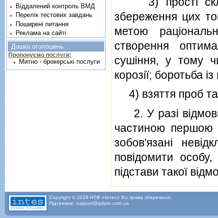
3) простi складс
Віддалений контроль ВМД
збереження цих то
Перелік тестових завдань
Поширені питання
метою рацiональн
Реклама на сайті
створення оптима
Дошка оголошень
Пропонуємо послуги:
сушiння, у тому ч
Митно - брокерські послуги
корозiї; боротьба iз
4) взяття проб та 
2. У разi вiдмови
частиною першою ц
зобов'язанi невiд
повiдомити особу,
пiдстави такої вiдм
Copyright © 2026 НТФ «Інтес» Всі права збережено.
Підтримка: support@qdpro.com.ua