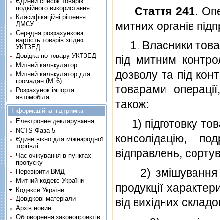
Єдиний список товарів
подвійного використання
Стаття 241
. Оп
Класифікаційні рішення
митних органiв пiд
ДМСУ
Середня розрахункова
вартість товарів згідно
1. Власники товарi
УКТЗЕД
Довідка по товару УКТЗЕД
пiд митним контро
Митний калькулятор
дозволу та пiд кон
Митний калькулятор для
громадян (М16)
товарами операцiї
Розрахунок імпорта
автомобіля
також:
Інформаційна підтримка
1) пiдготовку това
Електронне декларування
NCTS Фаза 5
консолiдацiю, по
Єдине вікно для міжнародної
торгівлі
вiдправлень, сортув
Час очікування в пунктах
пропуску
2) змiшування то
Перевірити ВМД
Митний кодекс України
продукцiї характери
Кодекси України
Довідкові матеріали
вiд вихiдних складо
Архів новин
Обговорення законопроектів