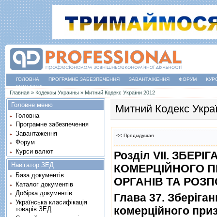
ГОЛОВНА
ПРОГРАМНЕ ЗАБЕЗПЕЧЕННЯ
ЗАВАНТАЖЕННЯ
ФОРУМ
КУР
КОНТАКТИ
Ви є тут
Главная
»
Кодексы Украины
»
Митний Кодекс України 2012
Головне меню
Митний Кодекс Укра
Головна
Програмне забезпечення
Завантаження
<< Предыдущая
Форум
Курси валют
Роздiл VII. ЗБЕР
Навігатор ЗЕД
КОМЕРЦIЙНОГО П
База документів
ОРГАНIВ ТА РОЗ
Каталог документів
Добірка документів
Глава 37. Зберiган
Українська класифікація
комерцiйного приз
товарів ЗЕД