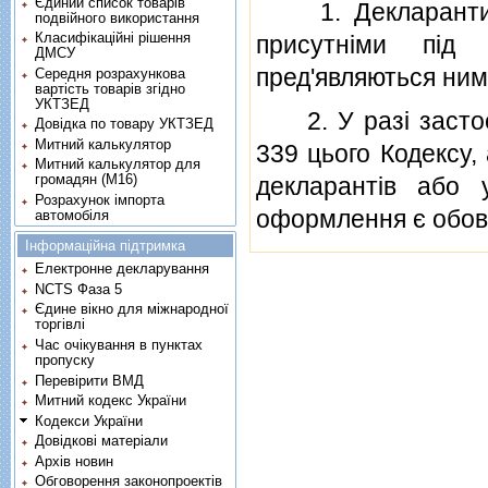
Єдиний список товарів
1. Декларанти а
подвійного використання
Класифікаційні рішення
присутнiми пiд
ДМСУ
пред'являються ним
Середня розрахункова
вартість товарів згідно
УКТЗЕД
2. У разi застосу
Довідка по товару УКТЗЕД
Митний калькулятор
339 цього Кодексу,
Митний калькулятор для
громадян (М16)
декларантiв або 
Розрахунок імпорта
оформлення є обов
автомобіля
Інформаційна підтримка
Електронне декларування
NCTS Фаза 5
Єдине вікно для міжнародної
торгівлі
Час очікування в пунктах
пропуску
Перевірити ВМД
Митний кодекс України
Кодекси України
Довідкові матеріали
Архів новин
Обговорення законопроектів