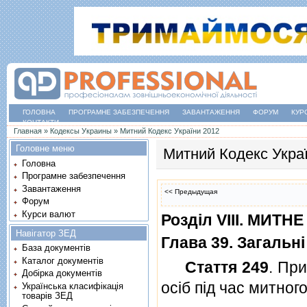
ГОЛОВНА
ПРОГРАМНЕ ЗАБЕЗПЕЧЕННЯ
ЗАВАНТАЖЕННЯ
ФОРУМ
КУР
КОНТАКТИ
Ви є тут
Главная
»
Кодексы Украины
»
Митний Кодекс України 2012
Головне меню
Митний Кодекс Укра
Головна
Програмне забезпечення
Завантаження
<< Предыдущая
Форум
Курси валют
Роздiл VIII. МИТ
Навігатор ЗЕД
Глава 39. Загаль
База документів
Каталог документів
Стаття 249
. Пр
Добірка документів
осiб пiд час митно
Українська класифікація
товарів ЗЕД