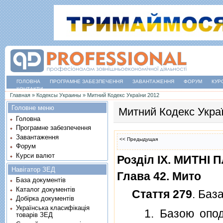
ГОЛОВНА
ПРОГРАМНЕ ЗАБЕЗПЕЧЕННЯ
ЗАВАНТАЖЕННЯ
ФОРУМ
КУР
КОНТАКТИ
Ви є тут
Главная
»
Кодексы Украины
»
Митний Кодекс України 2012
Головне меню
Митний Кодекс Укра
Головна
Програмне забезпечення
Завантаження
<< Предыдущая
Форум
Курси валют
Роздiл IX. МИТНI 
Навігатор ЗЕД
Глава 42. Мито
База документів
Каталог документів
Стаття 279
. Баз
Добірка документів
Українська класифікація
1. Базою оподат
товарів ЗЕД