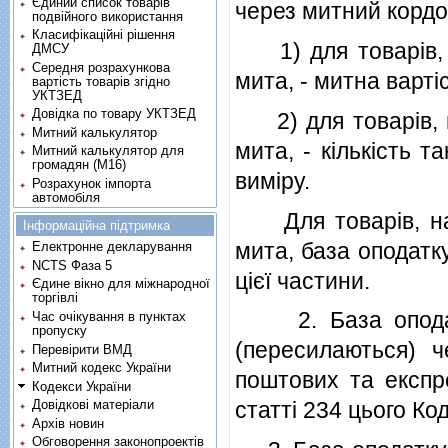
Єдиний список товарів
через митний кордон
подвійного використання
Класифікаційні рішення
1) для товарiв, н
ДМСУ
Середня розрахункова
мита, - митна вартiс
вартість товарів згідно
УКТЗЕД
Довідка по товару УКТЗЕД
2) для товарiв, н
Митний калькулятор
мита, - кiлькiсть 
Митний калькулятор для
громадян (М16)
вимiру.
Розрахунок імпорта
автомобіля
Для товарiв, на я
Інформаційна підтримка
мита, база оподатку
Електронне декларування
NCTS Фаза 5
цiєї частини.
Єдине вікно для міжнародної
торгівлі
2. База оподатк
Час очікування в пунктах
пропуску
(пересилаються) 
Перевірити ВМД
Митний кодекс України
поштових та експре
Кодекси України
Довідкові матеріали
статтi 234 цього Код
Архів новин
Обговорення законопроектів