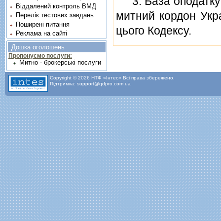
3. База оподаткув
Віддалений контроль ВМД
митний кордон Укра
Перелік тестових завдань
Поширені питання
цього Кодексу.
Реклама на сайті
Дошка оголошень
Пропонуємо послуги:
Митно - брокерські послуги
Copyright © 2026 НТФ «Інтес» Всі права збережено.
Підтримка: support@qdpro.com.ua