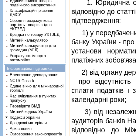
Єдиний список товарів
1. Юридична особ
подвійного використання
вiдповiдно до статт
Класифікаційні рішення
ДМСУ
пiдтвердження:
Середня розрахункова
вартість товарів згідно
УКТЗЕД
1) у передбачених
Довідка по товару УКТЗЕД
Митний калькулятор
банку України - пр
Митний калькулятор для
установи нормати
громадян (М16)
Розрахунок імпорта
платiжних зобов'яз
автомобіля
Інформаційна підтримка
2) вiд органу держ
Електронне декларування
- про вiдсутнiсть 
NCTS Фаза 5
Єдине вікно для міжнародної
сплати податкiв i 
торгівлі
Час очікування в пунктах
календарнi роки;
пропуску
Перевірити ВМД
3) вiд незалежної
Митний кодекс України
Кодекси України
аудиторiв банкiв Н
Довідкові матеріали
вiдповiдно до Мi
Архів новин
Обговорення законопроектів