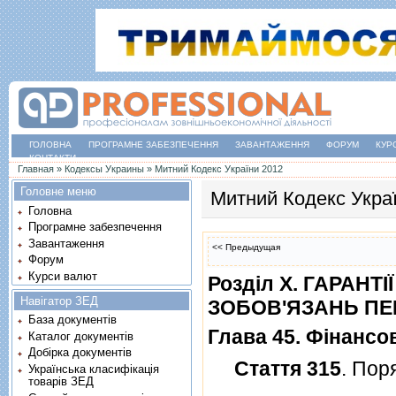
ГОЛОВНА
ПРОГРАМНЕ ЗАБЕЗПЕЧЕННЯ
ЗАВАНТАЖЕННЯ
ФОРУМ
КУР
КОНТАКТИ
Ви є тут
Главная
»
Кодексы Украины
»
Митний Кодекс України 2012
Головне меню
Митний Кодекс Укра
Головна
Програмне забезпечення
Завантаження
<< Предыдущая
Форум
Курси валют
Роздiл X. ГАРАН
Навігатор ЗЕД
ЗОБОВ'ЯЗАНЬ П
База документів
Глава 45. Фiнансов
Каталог документів
Добірка документів
Стаття 315
. Пор
Українська класифікація
товарів ЗЕД