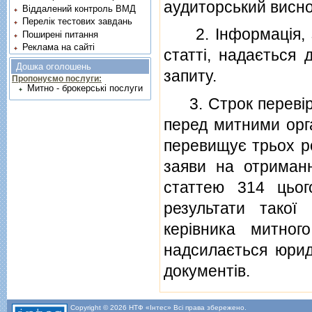
аудиторський виснов
Віддалений контроль ВМД
Перелік тестових завдань
2. Iнформацiя, за
Поширені питання
Реклама на сайті
статтi, надається
Дошка оголошень
запиту.
Пропонуємо послуги:
Митно - брокерські послуги
3. Строк перевiрк
перед митними орг
перевищує трьох р
заяви на отриманн
статтею 314 цьог
результати такої
керiвника митног
надсилається юриди
документiв.
Copyright © 2026 НТФ «Інтес» Всі права збережено.