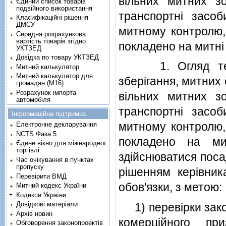
вiльних митних з
Єдиний список товарів
подвійного використання
транспортнi засоб
Класифікаційні рішення
ДМСУ
митному контролю, 
Середня розрахункова
вартість товарів згідно
покладено на митнi
УКТЗЕД
Довідка по товару УКТЗЕД
1. Огляд терито
Митний калькулятор
Митний калькулятор для
зберiгання, митних 
громадян (М16)
Розрахунок імпорта
вiльних митних з
автомобіля
транспортнi засоб
Інформаційна підтримка
митному контролю, 
Електронне декларування
NCTS Фаза 5
покладено на ми
Єдине вікно для міжнародної
торгівлі
здiйснюватися пос
Час очікування в пунктах
пропуску
рiшенням керiвник
Перевірити ВМД
обов'язки, з метою:
Митний кодекс України
Кодекси України
Довідкові матеріали
1) перевiрки закон
Архів новин
комерцiйного пр
Обговорення законопроектів