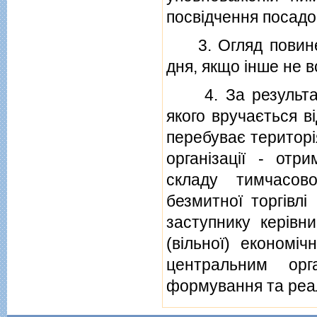
посвiдчення посадо
3. Огляд повинен 
дня, якщо iнше не 
4. За результата
якого вручається вi
перебуває територiя
органiзацiї - отр
складу тимчасово
безмитної торгiвлi
заступнику керiвни
(вiльної) економi
центральним орг
формування та реал