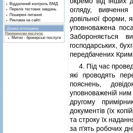
окремо вiд iнших д
Віддалений контроль ВМД
огляду, вивченн
Перелік тестових завдань
Поширені питання
довiльної форми, я
Реклама на сайті
уповноважена поса
Дошка оголошень
Пропонуємо послуги:
Забороняється ви
Митно - брокерські послуги
господарських, бухг
передбачених Крим
4. Пiд час проведе
якi проводять пере
пояснень, довiд
уповноваженiй ним 
другому примiрни
документiв (їх копi
та строку їх наданн
за п'ять робочих дн