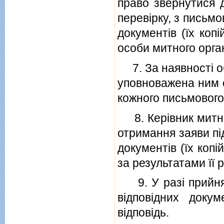
право звернутися д
перевiрку, з письм
документiв (їх коп
особи митного орган
7. За наявностi об
уповноважена ним о
кожного письмового
8. Керiвник митног
отримання заяви п
документiв (їх коп
за результатами її р
9. У разi прийнят
вiдповiдних докум
вiдповiдь.