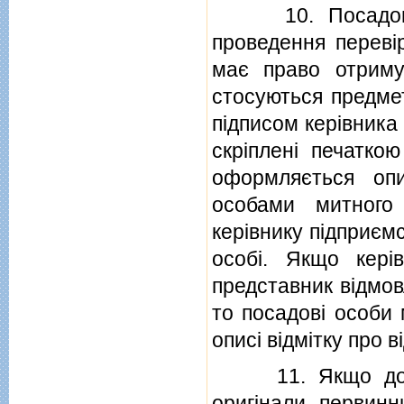
10. Посадова о
проведення перевi
має право отримув
стосуються предмета
пiдписом керiвника
скрiпленi печаткою
оформляється опи
особами митного 
керiвнику пiдприєм
особi. Якщо керi
представник вiдмов
то посадовi особи 
описi вiдмiтку про в
11. Якщо до поч
оригiнали первинни