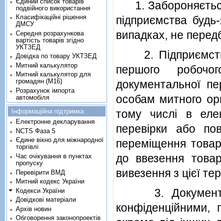
Єдиний список товарів
1. Забороняється 
подвійного використання
Класифікаційні рішення
пiдприємства будь
ДМСУ
випадках, не перед
Середня розрахункова
вартість товарів згідно
УКТЗЕД
2. Пiдприємство,
Довідка по товару УКТЗЕД
Митний калькулятор
першого робочо
Митний калькулятор для
громадян (М16)
документальної пе
Розрахунок імпорта
особам митного орг
автомобіля
Інформаційна підтримка
тому числi в еле
Електронне декларування
перевiрки або по
NCTS Фаза 5
Єдине вікно для міжнародної
перемiщення товарi
торгівлі
до ввезення товар
Час очікування в пунктах
пропуску
вивезення з цiєї тер
Перевірити ВМД
Митний кодекс України
3. Документи, 
Кодекси України
Довідкові матеріали
конфiденцiйними, 
Архів новин
Обговорення законопроектів