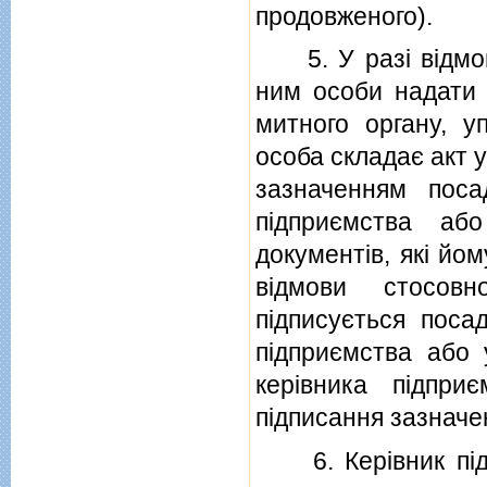
продовженого).
5. У разi вiдмови
ним особи надати з
митного органу, у
особа складає акт у
зазначенням посад
пiдприємства аб
документiв, якi йо
вiдмови стосов
пiдписується поса
пiдприємства або
керiвника пiдпр
пiдписання зазначен
6. Керiвник пiдп