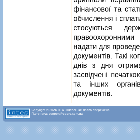
фiнансової та стат
обчислення i сплат
стосуються дер
правоохоронними 
надати для проведе
документiв. Такi ко
днiв з дня отрим
засвiдченi печатко
та iнших органi
документiв.
Copyright © 2026 НТФ «Інтес» Всі права збережено.
Підтримка: support@qdpro.com.ua