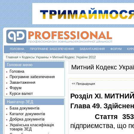
ГОЛОВНА
ПРОГРАМНЕ ЗАБЕЗПЕЧЕННЯ
ЗАВАНТАЖЕННЯ
ФОРУМ
КУР
КОНТАКТИ
Ви є тут
Главная
»
Кодексы Украины
»
Митний Кодекс України 2012
Головне меню
Митний Кодекс Укра
Головна
Програмне забезпечення
Завантаження
<< Предыдущая
Форум
Курси валют
Роздiл XI. МИТН
Навігатор ЗЕД
Глава 49. Здiйсне
База документів
Каталог документів
Стаття 353
Добірка документів
пiдприємства, що п
Українська класифікація
товарів ЗЕД