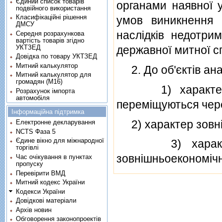
Єдиний список товарів
органами наявної 
подвійного використання
Класифікаційні рішення
умов виникнення р
ДМСУ
наслiдкiв недотри
Середня розрахункова
вартість товарів згідно
УКТЗЕД
державної митної с
Довідка по товару УКТЗЕД
Митний калькулятор
2. До об'єктiв ана
Митний калькулятор для
громадян (М16)
1) характеристи
Розрахунок імпорта
автомобіля
перемiщуються чере
Інформаційна підтримка
2) характер зовнi
Електронне декларування
NCTS Фаза 5
Єдине вікно для міжнародної
3) характерис
торгівлі
зовнiшньоекономiчнi
Час очікування в пунктах
пропуску
Перевірити ВМД
Митний кодекс України
Кодекси України
Довідкові матеріали
Архів новин
Обговорення законопроектів