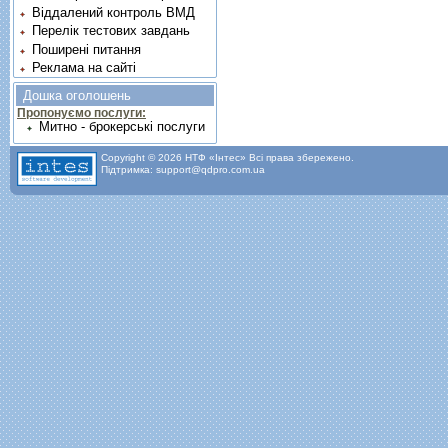
Віддалений контроль ВМД
Перелік тестових завдань
Поширені питання
Реклама на сайті
Дошка оголошень
Пропонуємо послуги:
Митно - брокерські послуги
Copyright © 2026 НТФ «Інтес» Всі права збережено.
Підтримка: support@qdpro.com.ua