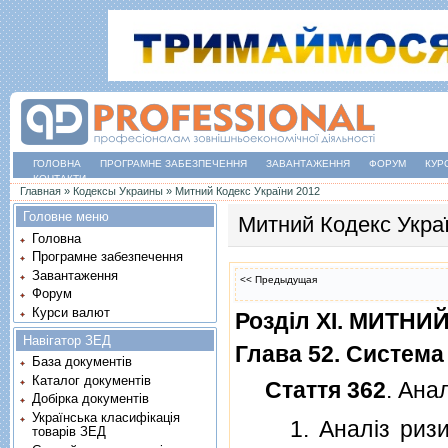
ГОЛОВНА
ПРОГРАМНЕ ЗАБЕЗПЕЧЕННЯ
ЗАВАНТАЖЕННЯ
ФОРУМ
КУР
КОНТАКТИ
Ви є тут
Главная
»
Кодексы Украины
»
Митний Кодекс України 2012
Головне меню
Митний Кодекс Укра
Головна
Програмне забезпечення
Завантаження
<< Предыдущая
Форум
Курси валют
Роздiл XI. МИТН
Навігатор ЗЕД
Глава 52. Система
База документів
Каталог документів
Стаття 362
. Ана
Добірка документів
Українська класифікація
1. Аналiз ризику
товарів ЗЕД