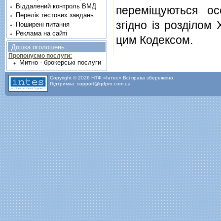
Віддалений контроль ВМД
перемiщуються ос
Перелік тестових завдань
згiдно iз роздiлом 
Поширені питання
Реклама на сайті
цим Кодексом.
Дошка оголошень
Пропонуємо послуги:
Митно - брокерські послуги
Copyright © 2026 НТФ «Інтес» Всі права збережено.
Підтримка: support@qdpro.com.ua