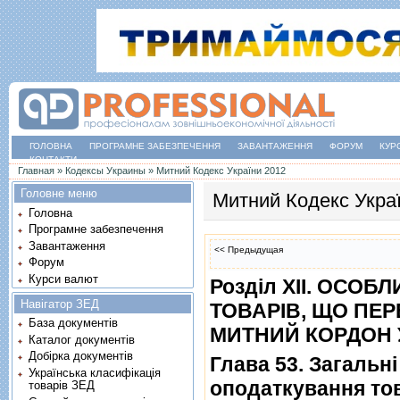
ГОЛОВНА
ПРОГРАМНЕ ЗАБЕЗПЕЧЕННЯ
ЗАВАНТАЖЕННЯ
ФОРУМ
КУР
КОНТАКТИ
Ви є тут
Главная
»
Кодексы Украины
»
Митний Кодекс України 2012
Головне меню
Митний Кодекс Укра
Головна
Програмне забезпечення
Завантаження
<< Предыдущая
Форум
Курси валют
Роздiл XII. ОСО
Навігатор ЗЕД
ТОВАРIВ, ЩО ПЕ
База документів
МИТНИЙ КОРДОН 
Каталог документів
Добірка документів
Глава 53. Загальн
Українська класифікація
оподаткування то
товарів ЗЕД