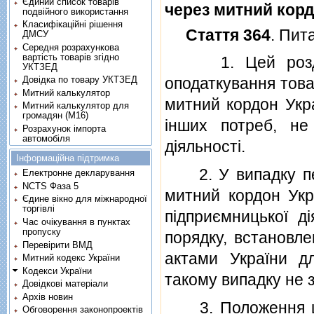
Єдиний список товарів
через митний кор
подвійного використання
Класифікаційні рішення
Стаття 364
. Пит
ДМСУ
Середня розрахункова
вартість товарів згідно
1. Цей роздiл 
УКТЗЕД
Довідка по товару УКТЗЕД
оподаткування това
Митний калькулятор
митний кордон Укр
Митний калькулятор для
громадян (М16)
iнших потреб, не 
Розрахунок імпорта
автомобіля
дiяльностi.
Інформаційна підтримка
2. У випадку пер
Електронне декларування
NCTS Фаза 5
митний кордон Укра
Єдине вікно для міжнародної
торгівлі
пiдприємницької д
Час очікування в пунктах
пропуску
порядку, встановл
Перевірити ВМД
актами України д
Митний кодекс України
Кодекси України
такому випадку не 
Довідкові матеріали
Архів новин
3. Положення цьо
Обговорення законопроектів