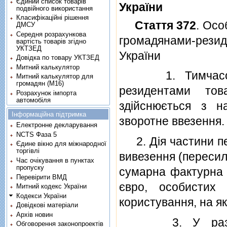
Єдиний список товарів
України
подвійного використання
Класифікаційні рішення
Стаття 372
. Осо
ДМСУ
Середня розрахункова
громадянами-рези
вартість товарів згідно
УКТЗЕД
України
Довідка по товару УКТЗЕД
Митний калькулятор
1. Тимчасове в
Митний калькулятор для
громадян (М16)
резидентами тов
Розрахунок імпорта
автомобіля
здiйснюється з н
Інформаційна підтримка
зворотне ввезення.
Електронне декларування
NCTS Фаза 5
2. Дiя частини пер
Єдине вікно для міжнародної
торгівлі
вивезення (пересила
Час очікування в пунктах
пропуску
сумарна фактурна 
Перевірити ВМД
євро, особистих 
Митний кодекс України
Кодекси України
користування, на я
Довідкові матеріали
Архів новин
3. У разi вiдс
Обговорення законопроектів