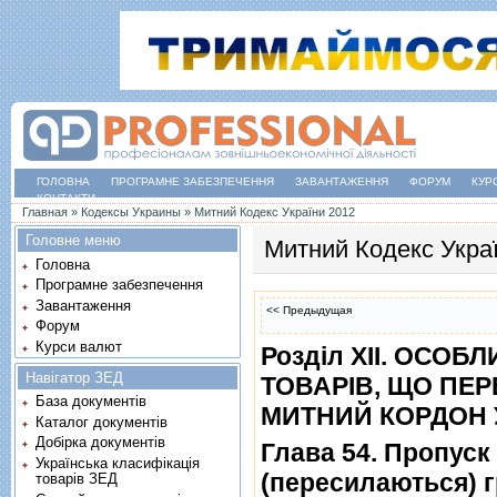
ГОЛОВНА
ПРОГРАМНЕ ЗАБЕЗПЕЧЕННЯ
ЗАВАНТАЖЕННЯ
ФОРУМ
КУР
КОНТАКТИ
Ви є тут
Главная
»
Кодексы Украины
»
Митний Кодекс України 2012
Головне меню
Митний Кодекс Укра
Головна
Програмне забезпечення
Завантаження
<< Предыдущая
Форум
Курси валют
Роздiл XII. ОСО
Навігатор ЗЕД
ТОВАРIВ, ЩО ПЕ
База документів
МИТНИЙ КОРДОН 
Каталог документів
Добірка документів
Глава 54. Пропуск
Українська класифікація
(пересилаються) г
товарів ЗЕД