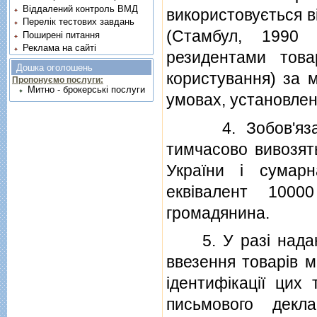
Віддалений контроль ВМД
використовується в
Перелік тестових завдань
(Стамбул, 1990 
Поширені питання
Реклама на сайті
резидентами това
Дошка оголошень
користування) за м
Пропонуємо послуги:
Митно - брокерські послуги
умовах, установлен
4. Зобов'язання
тимчасово вивозять
України i сумар
еквiвалент 100
громадянина.
5. У разi наданн
ввезення товарiв м
iдентифiкацiї цих
письмового декл