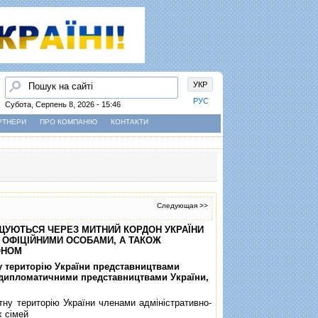
Пошук
УКР
РУС
Субота, Серпень 8, 2026 - 15:46
РТНЕРИ
ПРО КОМПАНІЮ
КОНТАКТИ
Следующая >>
МIЩУЮТЬСЯ ЧЕРЕЗ МИТНИЙ КОРДОН УКРАЇНИ
 ОФIЦIЙНИМИ ОСОБАМИ, А ТАКОЖ
ОНОМ
ну територiю України представництвами
ж дипломатичними представництвами України,
тну територiю України членами адмiнiстративно-
х сiмей