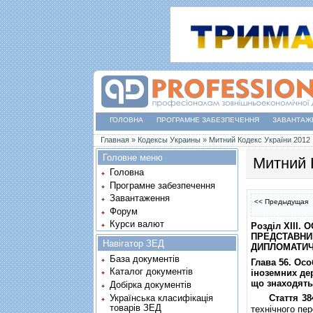
ГОЛОВНА
ПРОГРАМНЕ ЗАБЕЗПЕЧЕННЯ
ЗАВАНТАЖ
Ви є тут
Главная
»
Кодексы Украины
»
Митний Кодекс України 2012
Головне меню
Митний 
Головна
Програмне забезпечення
Завантаження
<< Предыдущая
Форум
Курси валют
Роздiл XIII
ПРЕДСТАВНИ
Навігатор ЗЕД
ДИПЛОМАТИЧ
База документів
Глава 56. Ос
Каталог документів
iноземних де
що знаходять
Добірка документів
Українська класифікація
Стаття 38
товарів ЗЕД
технiчного пе