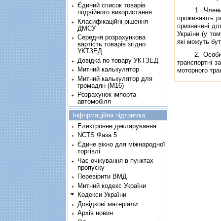
Єдиний список товарів
1. Члени адм
подвійного використання
проживають ра
Класифікаційні рішення
призначенi дл
ДМСУ
України (у то
Середня розрахункова
якi можуть бу
вартість товарів згідно
УКТЗЕД
2. Особи, за
Довідка по товару УКТЗЕД
транспортнi з
Митний калькулятор
моторного тра
Митний калькулятор для
громадян (М16)
Розрахунок імпорта
автомобіля
Інформаційна підтримка
Електронне декларування
NCTS Фаза 5
Єдине вікно для міжнародної
торгівлі
Час очікування в пунктах
пропуску
Перевірити ВМД
Митний кодекс України
Кодекси України
Довідкові матеріали
Архів новин