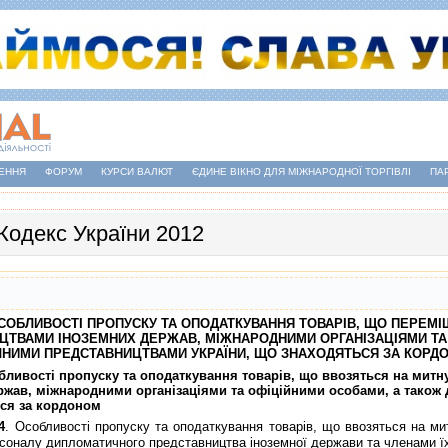
ЕННЯ
ФОРУМ
КУРСИ ВАЛЮТ
ЄДИНЕ ВІКНО ДЛЯ МІЖНАРОДНОЇ ТОРГІВЛІ
ПА
Кодекс України 2012
. ОСОБЛИВОСТI ПРОПУСКУ ТА ОПОДАТКУВАННЯ ТОВАРIВ, ЩО ПЕРЕ
ЦТВАМИ IНОЗЕМНИХ ДЕРЖАВ, МIЖНАРОДНИМИ ОРГАНIЗАЦIЯМИ ТА
НИМИ ПРЕДСТАВНИЦТВАМИ УКРАЇНИ, ЩО ЗНАХОДЯТЬСЯ ЗА КОРД
обливостi пропуску та оподаткування товарiв, що ввозяться на мит
ржав, мiжнародними органiзацiями та офiцiйними особами, а тако
ся за кордоном
4
. Особливостi пропуску та оподаткування товарiв, що ввозяться на ми
рсоналу дипломатичного представництва iноземної держави та членами ї