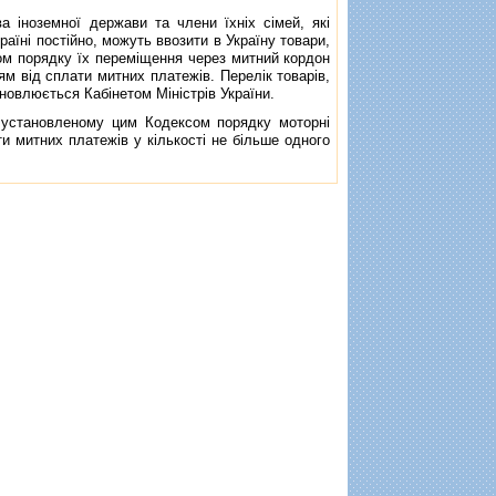
iноземної держави та члени їхнiх сiмей, якi
аїнi постiйно, можуть ввозити в Україну товари,
ом порядку їх перемiщення через митний кордон
ям вiд сплати митних платежiв. Перелiк товарiв,
новлюється Кабiнетом Мiнiстрiв України.
 установленому цим Кодексом порядку моторнi
ти митних платежiв у кiлькостi не бiльше одного