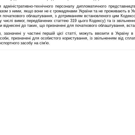
iнiстративно-технiчного персоналу дипломатичного представництва 
зом з ними, якщо вони не є громадянами України та не проживають в Укр
я початкового облаштування, з дотриманням встановленого цим Кодекс
му числi вимог, передбачених статтею 319 цього Кодексу) та iз звiльненн
ти вiднесенi до таких, що призначенi для початкового облаштування, вста
значенi у частинi першiй цiєї статтi, можуть ввозити в Україну в
асоби, призначенi для особистого користування, iз звiльненням вiд спла
нспортного засобу на сiм'ю.