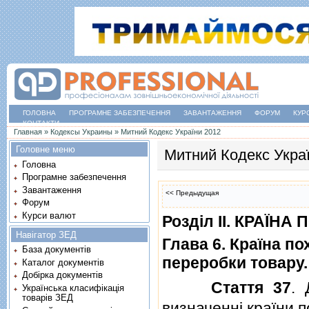
ГОЛОВНА
ПРОГРАМНЕ ЗАБЕЗПЕЧЕННЯ
ЗАВАНТАЖЕННЯ
ФОРУМ
КУР
КОНТАКТИ
Ви є тут
Главная
»
Кодексы Украины
»
Митний Кодекс України 2012
Головне меню
Митний Кодекс Укра
Головна
Програмне забезпечення
Завантаження
<< Предыдущая
Форум
Курси валют
Роздiл II. КРАЇН
Навігатор ЗЕД
Глава 6. Країна по
База документів
переробки товару
Каталог документів
Добірка документів
Стаття 37
. 
Українська класифікація
товарів ЗЕД
визначеннi країни 