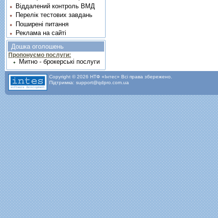
Віддалений контроль ВМД
Перелік тестових завдань
Поширені питання
Реклама на сайті
Дошка оголошень
Пропонуємо послуги:
Митно - брокерські послуги
Copyright © 2026 НТФ «Інтес» Всі права збережено.
Підтримка: support@qdpro.com.ua