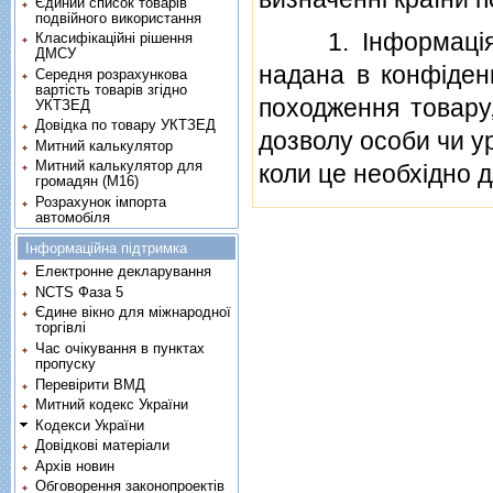
Єдиний список товарів
подвійного використання
1. Iнформацiя ко
Класифікаційні рішення
ДМСУ
надана в конфiден
Середня розрахункова
вартість товарів згідно
походження товару
УКТЗЕД
Довідка по товару УКТЗЕД
дозволу особи чи ур
Митний калькулятор
Митний калькулятор для
коли це необхiдно д
громадян (М16)
Розрахунок імпорта
автомобіля
Інформаційна підтримка
Електронне декларування
NCTS Фаза 5
Єдине вікно для міжнародної
торгівлі
Час очікування в пунктах
пропуску
Перевірити ВМД
Митний кодекс України
Кодекси України
Довідкові матеріали
Архів новин
Обговорення законопроектів