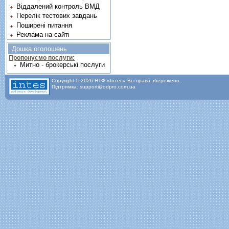
Віддалений контроль ВМД
Перелік тестових завдань
Поширені питання
Реклама на сайті
Дошка оголошень
Пропонуємо послуги:
Митно - брокерські послуги
Copyright © 2026 НТФ «Інтес» Всі права збережено.
Підтримка: support@qdpro.com.ua