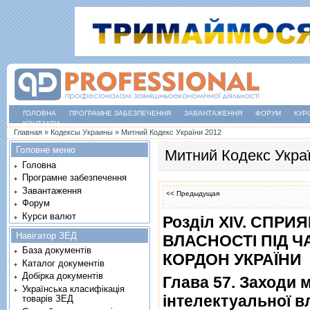
ГОЛОВНА
ПРОГРАМНЕ ЗАБЕЗПЕЧЕННЯ
ЗАВАНТАЖЕННЯ
ФОРУМ
КУР
КОНТАКТИ
Ви є тут
Главная
»
Кодексы Украины
»
Митний Кодекс України 2012
Головне меню
Митний Кодекс Укра
Головна
Програмне забезпечення
Завантаження
<< Предыдущая
Форум
Курси валют
Роздiл XIV. СПР
Навігатор ЗЕД
ВЛАСНОСТI ПIД 
База документів
КОРДОН УКРАЇНИ
Каталог документів
Добірка документів
Глава 57. Заходи 
Українська класифікація
iнтелектуальної в
товарів ЗЕД