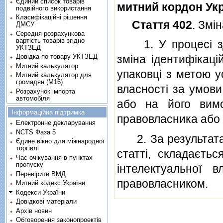
Єдиний список товарів
митний кордон Ук
подвійного використання
Класифікаційні рішення
Стаття 402
. Змi
ДМСУ
Середня розрахункова
вартість товарів згідно
1. У процесi здi
УКТЗЕД
Довідка по товару УКТЗЕД
змiна iдентифiкацi
Митний калькулятор
упаковцi з метою у
Митний калькулятор для
громадян (М16)
власностi за умови
Розрахунок імпорта
автомобіля
або на його вимо
Інформаційна підтримка
правовласника або 
Електронне декларування
NCTS Фаза 5
2. За результатами
Єдине вікно для міжнародної
торгівлі
статтi, складаєть
Час очікування в пунктах
пропуску
iнтелектуальної в
Перевірити ВМД
правовласником.
Митний кодекс України
Кодекси України
Довідкові матеріали
Архів новин
Обговорення законопроектів