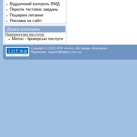
Віддалений контроль ВМД
Перелік тестових завдань
Поширені питання
Реклама на сайті
Дошка оголошень
Пропонуємо послуги:
Митно - брокерські послуги
Copyright © 2026 НТФ «Інтес» Всі права збережено.
Підтримка: support@qdpro.com.ua