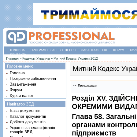
ГОЛОВНА
ПРОГРАМНЕ ЗАБЕЗПЕЧЕННЯ
ЗАВАНТАЖЕННЯ
ФОРУМ
КУР
КОНТАКТИ
Ви є тут
Главная
»
Кодексы Украины
»
Митний Кодекс України 2012
Головне меню
Митний Кодекс Укра
Головна
Програмне забезпечення
Завантаження
<< Предыдущая
Форум
Курси валют
Роздiл XV. ЗДI
Навігатор ЗЕД
ОКРЕМИМИ ВИДАМ
База документів
Глава 58. Загальн
Каталог документів
Добірка документів
органами контрол
Українська класифікація
пiдприємств
товарів ЗЕД