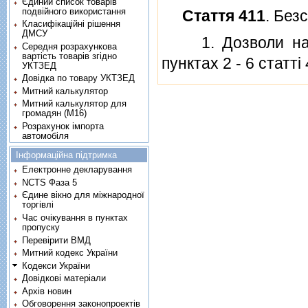
Єдиний список товарів
подвійного використання
Стаття 411
. Без
Класифікаційні рішення
ДМСУ
1. Дозволи на пр
Середня розрахункова
вартість товарів згідно
пунктах 2 - 6 статтi
УКТЗЕД
Довідка по товару УКТЗЕД
Митний калькулятор
Митний калькулятор для
громадян (М16)
Розрахунок імпорта
автомобіля
Інформаційна підтримка
Електронне декларування
NCTS Фаза 5
Єдине вікно для міжнародної
торгівлі
Час очікування в пунктах
пропуску
Перевірити ВМД
Митний кодекс України
Кодекси України
Довідкові матеріали
Архів новин
Обговорення законопроектів