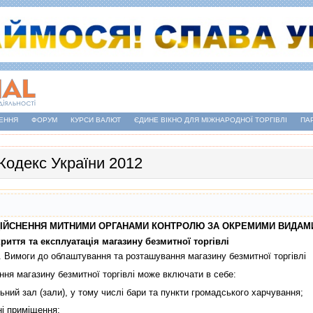
ЕННЯ
ФОРУМ
КУРСИ ВАЛЮТ
ЄДИНЕ ВІКНО ДЛЯ МІЖНАРОДНОЇ ТОРГІВЛІ
ПА
Кодекс України 2012
 ЗДIЙСНЕННЯ МИТНИМИ ОРГАНАМИ КОНТРОЛЮ ЗА ОКРЕМИМИ ВИДАМ
криття та експлуатацiя магазину безмитної торгiвлi
. Вимоги до облаштування та розташування магазину безмитної торгiвлi
 магазину безмитної торгiвлi може включати в себе:
ий зал (зали), у тому числi бари та пункти громадського харчування;
 примiщення;