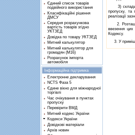
Єдиний список товарів
3) склади ма
подвійного використання
пропуску, та
Класифікаційні рішення
реалiзацiї заз
ДМСУ
Середня розрахункова
2. Розташуван
вартість товарів згідно
ввезення цих 
УКТЗЕД
Кодексу.
Довідка по товару УКТЗЕД
3. У примiщен
Митний калькулятор
Митний калькулятор для
громадян (М16)
Розрахунок імпорта
автомобіля
Інформаційна підтримка
Електронне декларування
NCTS Фаза 5
Єдине вікно для міжнародної
торгівлі
Час очікування в пунктах
пропуску
Перевірити ВМД
Митний кодекс України
Кодекси України
Довідкові матеріали
Архів новин