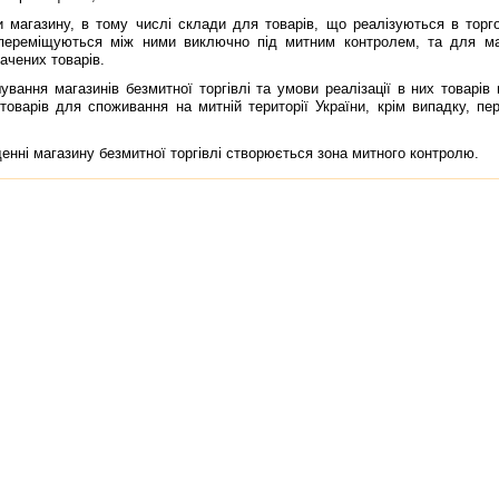
газину, в тому числi склади для товарiв, що реалiзуються в торгов
 перемiщуються мiж ними виключно пiд митним контролем, та для ма
начених товарiв.
ня магазинiв безмитної торгiвлi та умови реалiзацiї в них товарiв 
товарiв для споживання на митнiй територiї України, крiм випадку, п
нi магазину безмитної торгiвлi створюється зона митного контролю.