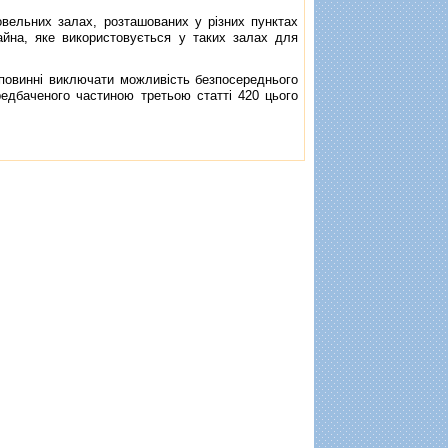
ельних залах, розташованих у рiзних пунктах
йна, яке використовується у таких залах для
повиннi виключати можливiсть безпосереднього
ередбаченого частиною третьою статтi 420 цього