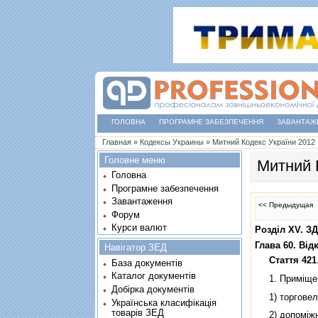
ГОЛОВНА
ПРОГРАМНЕ ЗАБЕЗПЕЧЕННЯ
ЗАВАНТАЖ
Ви є тут
Главная
»
Кодексы Украины
»
Митний Кодекс України 2012
Головне меню
Митний 
Головна
Програмне забезпечення
Завантаження
<< Предыдущая
Форум
Курси валют
Роздiл XV.
Глава 60. Вiд
Навігатор ЗЕД
Стаття 421
База документів
Каталог документів
1. Примiщення
Добірка документів
1) торговельн
Українська класифікація
товарів ЗЕД
2) допомiжнi