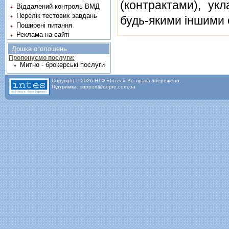
(контрактами), ук
Віддалений контроль ВМД
Перелік тестових завдань
будь-якими iншими
Поширені питання
Реклама на сайті
Дошка оголошень
Пропонуємо послуги:
Митно - брокерські послуги
Copyright © 2026 НТФ «Інтес» Всі права збережено.
Підтримка: support@qdpro.com.ua