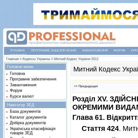
ГОЛОВНА
ПРОГРАМНЕ ЗАБЕЗПЕЧЕННЯ
ЗАВАНТАЖЕННЯ
ФОРУМ
КУР
КОНТАКТИ
Ви є тут
Главная
»
Кодексы Украины
»
Митний Кодекс України 2012
Головне меню
Митний Кодекс Укра
Головна
Програмне забезпечення
Завантаження
<< Предыдущая
Форум
Курси валют
Роздiл XV. ЗДI
Навігатор ЗЕД
ОКРЕМИМИ ВИДАМ
База документів
Глава 61. Вiдкрит
Каталог документів
Добірка документів
Стаття 424
. Мит
Українська класифікація
товарів ЗЕД