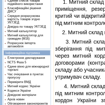
Єдиний список товарів
1. Митний склад -
подвійного використання
примiщення, резе
Класифікаційні рішення
ДМСУ
критий чи вiдкрити
Середня розрахункова
вартість товарів згідно
пiд митним контрол
УКТЗЕД
Довідка по товару УКТЗЕД
Митний калькулятор
2. Митний склад мо
Митний калькулятор для
громадян (М16)
3. Митний склад 
Розрахунок імпорта
автомобіля
зберiгання пiд м
Інформаційна підтримка
через митний корд
Електронне декларування
договорами (контр
NCTS Фаза 5
Єдине вікно для міжнародної
складу або учасник
торгівлі
Час очікування в пунктах
утримувач складу.
пропуску
Перевірити ВМД
4. Митний склад в
Митний кодекс України
Кодекси України
пiд митним контро
Довідкові матеріали
кордон України з
Архів новин
Обговорення законопроектів