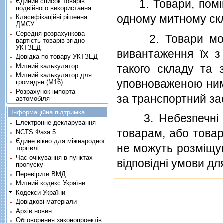
Єдиний список товарів
1. Товари, помiще
подвійного використання
одному митному скл
Класифікаційні рішення
ДМСУ
Середня розрахункова
2. Товари можут
вартість товарів згідно
УКТЗЕД
вивантаження їх з
Довідка по товару УКТЗЕД
Митний калькулятор
такого складу та 
Митний калькулятор для
уповноваженою ним 
громадян (М16)
Розрахунок імпорта
за транспортний зас
автомобіля
Інформаційна підтримка
3. Небезпечнi то
Електронне декларування
товарам, або товар
NCTS Фаза 5
Єдине вікно для міжнародної
не можуть розмiщув
торгівлі
Час очікування в пунктах
вiдповiднi умови дл
пропуску
Перевірити ВМД
Митний кодекс України
Кодекси України
Довідкові матеріали
Архів новин
Обговорення законопроектів