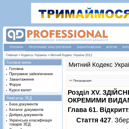
ГОЛОВНА
ПРОГРАМНЕ ЗАБЕЗПЕЧЕННЯ
ЗАВАНТАЖЕННЯ
ФОРУМ
КУР
КОНТАКТИ
Ви є тут
Главная
»
Кодексы Украины
»
Митний Кодекс України 2012
Головне меню
Митний Кодекс Укра
Головна
Програмне забезпечення
Завантаження
<< Предыдущая
Форум
Курси валют
Роздiл XV. ЗДI
Навігатор ЗЕД
ОКРЕМИМИ ВИДАМ
База документів
Глава 61. Вiдкрит
Каталог документів
Добірка документів
Стаття 427
. Збе
Українська класифікація
товарів ЗЕД