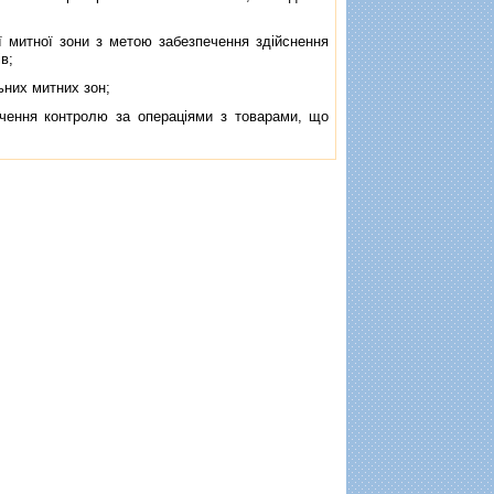
 митної зони з метою забезпечення здiйснення
в;
ьних митних зон;
ення контролю за операцiями з товарами, що