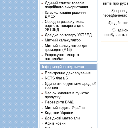
Єдиний список товарів
звiтiв про рух 
подвійного використання
3) проводити
Класифікаційні рішення
передбачених 
ДМСУ
Середня розрахункова
4) здiйснюват
вартість товарів згідно
УКТЗЕД
5) здiйснюва
перебувають п
Довідка по товару УКТЗЕД
Митний калькулятор
Митний калькулятор для
громадян (М16)
Розрахунок імпорта
автомобіля
Інформаційна підтримка
Електронне декларування
NCTS Фаза 5
Єдине вікно для міжнародної
торгівлі
Час очікування в пунктах
пропуску
Перевірити ВМД
Митний кодекс України
Кодекси України
Довідкові матеріали
Архів новин