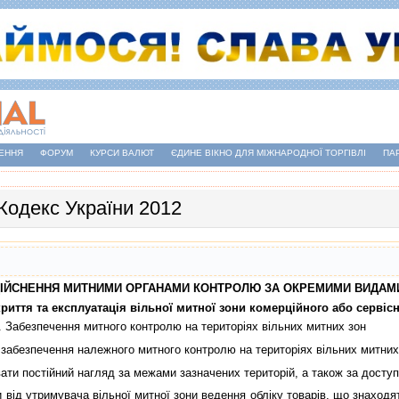
ЕННЯ
ФОРУМ
КУРСИ ВАЛЮТ
ЄДИНЕ ВІКНО ДЛЯ МІЖНАРОДНОЇ ТОРГІВЛІ
ПА
Кодекс України 2012
 ЗДIЙСНЕННЯ МИТНИМИ ОРГАНАМИ КОНТРОЛЮ ЗА ОКРЕМИМИ ВИДАМ
криття та експлуатацiя вiльної митної зони комерцiйного або сервiс
. Забезпечення митного контролю на територiях вiльних митних зон
безпечення належного митного контролю на територiях вiльних митних 
и постiйний нагляд за межами зазначених територiй, а також за доступо
iд утримувача вiльної митної зони ведення облiку товарiв, що знаходять