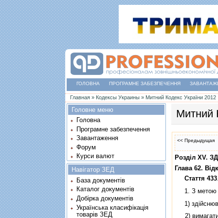
ГОЛОВНА
ПРОГРАМНЕ ЗАБЕЗПЕЧЕННЯ
ЗАВАНТАЖ
Ви є тут
Главная
»
Кодексы Украины
»
Митний Кодекс України 2012
Головне меню
Митний 
Головна
Програмне забезпечення
Завантаження
<< Предыдущая
Форум
Курси валют
Роздiл XV.
Глава 62. Вiд
Навігатор ЗЕД
Стаття 433
База документів
Каталог документів
1. З метою за
Добірка документів
1) здiйснюват
Українська класифікація
товарів ЗЕД
2) вимагати в