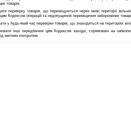
цих товарiв;
 перевiрку товарiв, що перемiщуються через межi територiї вiльної
цим Кодексом операцiй та недопущення перемiщення заборонених товарi
и у будь-який час перевiрки товарiв, що знаходяться на територiях вiл
ти iншi передбаченi цим Кодексом заходи, спрямованi на забезпеч
iд митним контролем.