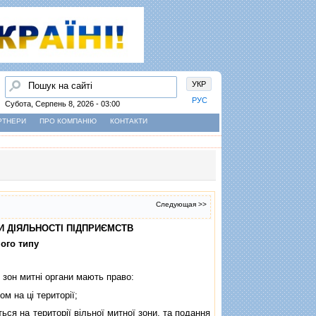
Пошук
УКР
РУС
Субота, Серпень 8, 2026 - 03:00
РТНЕРИ
ПРО КОМПАНІЮ
КОНТАКТИ
Следующая >>
И ДIЯЛЬНОСТI ПIДПРИЄМСТВ
ного типу
зон митнi органи мають право:
м на цi територiї;
ся на територiї вiльної митної зони, та подання