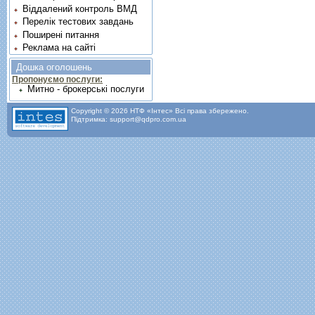
Віддалений контроль ВМД
Перелік тестових завдань
Поширені питання
Реклама на сайті
Дошка оголошень
Пропонуємо послуги:
Митно - брокерські послуги
Copyright © 2026 НТФ «Інтес» Всі права збережено.
Підтримка: support@qdpro.com.ua