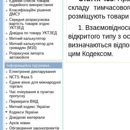
Єдиний список товарів
подвійного використання
складу тимчасовог
Класифікаційні рішення
ДМСУ
розмiщують товари 
Середня розрахункова
вартість товарів згідно
1. Взаємовiдносин
УКТЗЕД
Довідка по товару УКТЗЕД
вiдкритого типу з о
Митний калькулятор
визначаються вiдпо
Митний калькулятор для
громадян (М16)
цим Кодексом.
Розрахунок імпорта
автомобіля
Інформаційна підтримка
Електронне декларування
NCTS Фаза 5
Єдине вікно для міжнародної
торгівлі
Час очікування в пунктах
пропуску
Перевірити ВМД
Митний кодекс України
Кодекси України
Довідкові матеріали
Архів новин
Обговорення законопроектів