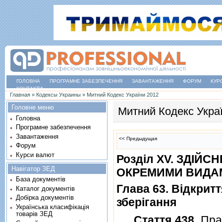
ГОЛОВНА
ПРОГРАМНЕ ЗАБЕЗПЕЧЕННЯ
ЗАВАНТАЖЕННЯ
ФОРУМ
КУР
КОНТАКТИ
Ви є тут
Главная
»
Кодексы Украины
»
Митний Кодекс України 2012
Головне меню
Митний Кодекс Укра
Головна
Програмне забезпечення
Завантаження
<< Предыдущая
Форум
Курси валют
Роздiл XV. ЗДI
Навігатор ЗЕД
ОКРЕМИМИ ВИДАМ
База документів
Глава 63. Вiдкрит
Каталог документів
Добірка документів
зберiгання
Українська класифікація
товарів ЗЕД
Стаття 438
. Пр