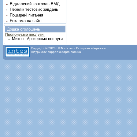
Віддалений контроль ВМД
Перелік тестових завдань
Поширені питання
Реклама на сайті
Дошка оголошень
Пропонуємо послуги:
Митно - брокерські послуги
Copyright © 2026 НТФ «Інтес» Всі права збережено.
Підтримка: support@qdpro.com.ua