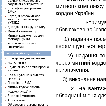
Єдиний список товарів
подвійного використання
митного комплексу
Класифікаційні рішення
ДМСУ
кордон України
Середня розрахункова
вартість товарів згідно
1. Утримувач в
УКТЗЕД
Довідка по товару УКТЗЕД
обов'язково забезп
Митний калькулятор
Митний калькулятор для
1) надання посере
громадян (М16)
Розрахунок імпорта
перемiщуються чере
автомобіля
Інформаційна підтримка
2) надання послу
Електронне декларування
через митний кордо
NCTS Фаза 5
Єдине вікно для міжнародної
призначення;
торгівлі
Час очікування в пунктах
3) виконання нава
пропуску
Перевірити ВМД
Митний кодекс України
2. На вантажном
Кодекси України
обладнанi мiсця дл
Довідкові матеріали
Архів новин
Обговорення законопроектів