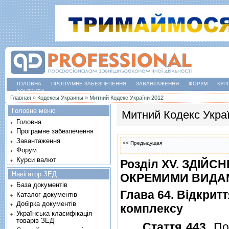
ГОЛОВНА
ПРОГРАМНЕ ЗАБЕЗПЕЧЕННЯ
ЗАВАНТАЖЕННЯ
ФОРУМ
КУР
КОНТАКТИ
Ви є тут
Главная
»
Кодексы Украины
»
Митний Кодекс України 2012
Головне меню
Митний Кодекс Укра
Головна
Програмне забезпечення
Завантаження
<< Предыдущая
Форум
Курси валют
Роздiл XV. ЗДI
Навігатор ЗЕД
ОКРЕМИМИ ВИДАМ
База документів
Глава 64. Вiдкрит
Каталог документів
Добірка документів
комплексу
Українська класифікація
товарів ЗЕД
Стаття 443
. П