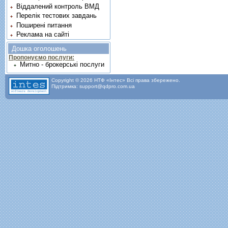
Віддалений контроль ВМД
Перелік тестових завдань
Поширені питання
Реклама на сайті
Дошка оголошень
Пропонуємо послуги:
Митно - брокерські послуги
Copyright © 2026 НТФ «Інтес» Всі права збережено.
Підтримка: support@qdpro.com.ua