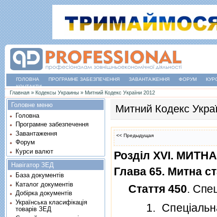
ГОЛОВНА
ПРОГРАМНЕ ЗАБЕЗПЕЧЕННЯ
ЗАВАНТАЖЕННЯ
ФОРУМ
КУР
КОНТАКТИ
Ви є тут
Главная
»
Кодексы Украины
»
Митний Кодекс України 2012
Головне меню
Митний Кодекс Укра
Головна
Програмне забезпечення
Завантаження
<< Предыдущая
Форум
Курси валют
Роздiл XVI. МИТ
Навігатор ЗЕД
Глава 65. Митна с
База документів
Каталог документів
Стаття 450
. Спе
Добірка документів
Українська класифікація
1. Спецiальна м
товарів ЗЕД