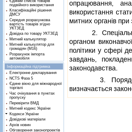
Єдиний список товарів
опрацювання, ана
подвійного використання
Класифікаційні рішення
використання стати
ДМСУ
митних органiв при
Середня розрахункова
вартість товарів згідно
УКТЗЕД
2. Спецiальна м
Довідка по товару УКТЗЕД
Митний калькулятор
органом виконавчо
Митний калькулятор для
громадян (М16)
полiтики у сферi д
Розрахунок імпорта
завдань, покладе
автомобіля
Інформаційна підтримка
законодавства.
Електронне декларування
3. Порядок вед
NCTS Фаза 5
Єдине вікно для міжнародної
визначається закон
торгівлі
Час очікування в пунктах
пропуску
Перевірити ВМД
Митний кодекс України
Кодекси України
Довідкові матеріали
Архів новин
Обговорення законопроектів