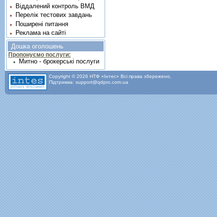
Віддалений контроль ВМД
Перелік тестових завдань
Поширені питання
Реклама на сайті
Дошка оголошень
Пропонуємо послуги:
Митно - брокерські послуги
Copyright © 2026 НТФ «Інтес» Всі права збережено.
Підтримка: support@qdpro.com.ua