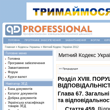
ГОЛОВНА
ПРОГРАМНЕ ЗАБЕЗПЕЧЕННЯ
ЗАВАНТАЖЕННЯ
ФОРУМ
КУР
КОНТАКТИ
Ви є тут
Главная
»
Кодексы Украины
»
Митний Кодекс України 2012
Головне меню
Митний Кодекс Укра
Головна
Програмне забезпечення
Завантаження
<< Предыдущая
Форум
Курси валют
Роздiл XVIII. П
Навігатор ЗЕД
ВIДПОВIДАЛЬНIСТ
База документів
Глава 67. Загаль
Каталог документів
Добірка документів
та вiдповiдальност
Українська класифікація
товарів ЗЕД
Стаття 459
. Вiд