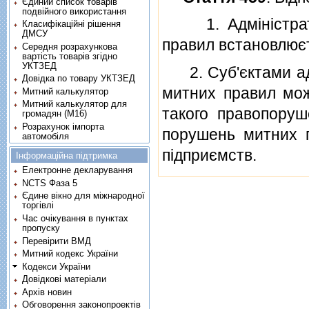
Єдиний список товарів
подвійного використання
1. Адмiнiстратив
Класифікаційні рішення
ДМСУ
правил встановлює
Середня розрахункова
вартість товарів згідно
УКТЗЕД
2. Суб'єктами адм
Довідка по товару УКТЗЕД
митних правил мож
Митний калькулятор
Митний калькулятор для
такого правопоруше
громадян (М16)
Розрахунок імпорта
порушень митних п
автомобіля
пiдприємств.
Інформаційна підтримка
Електронне декларування
NCTS Фаза 5
Єдине вікно для міжнародної
торгівлі
Час очікування в пунктах
пропуску
Перевірити ВМД
Митний кодекс України
Кодекси України
Довідкові матеріали
Архів новин
Обговорення законопроектів