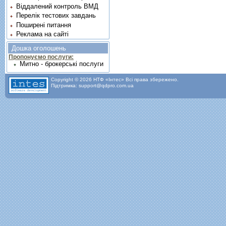
Віддалений контроль ВМД
Перелік тестових завдань
Поширені питання
Реклама на сайті
Дошка оголошень
Пропонуємо послуги:
Митно - брокерські послуги
Copyright © 2026 НТФ «Інтес» Всі права збережено.
Підтримка: support@qdpro.com.ua