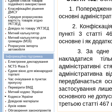
Єдиний список товарів
подвійного використання
1. Попередження 
Класифікаційні рішення
ДМСУ
основнi адмiнiстра
Середня розрахункова
вартість товарів згідно
УКТЗЕД
2. Конфiскацiя то
Довідка по товару УКТЗЕД
пунктi 3 статтi 4
Митний калькулятор
Митний калькулятор для
основне i як додатк
громадян (М16)
Розрахунок імпорта
автомобіля
3. За одне i т
Інформаційна підтримка
накладатися тi
Електронне декларування
адмiнiстративнi с
NCTS Фаза 5
Єдине вікно для міжнародної
адмiнiстративна в
торгівлі
Час очікування в пунктах
передбачається осн
пропуску
Перевірити ВМД
застосування лише 
Митний кодекс України
основного не допус
Кодекси України
Довідкові матеріали
третьою статтi 467 
Архів новин
Обговорення законопроектів