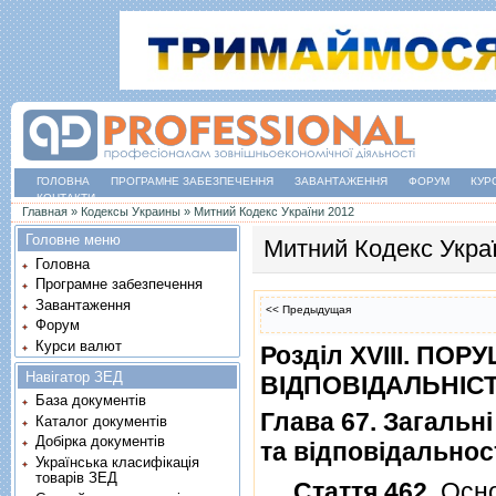
ГОЛОВНА
ПРОГРАМНЕ ЗАБЕЗПЕЧЕННЯ
ЗАВАНТАЖЕННЯ
ФОРУМ
КУР
КОНТАКТИ
Ви є тут
Главная
»
Кодексы Украины
»
Митний Кодекс України 2012
Головне меню
Митний Кодекс Укра
Головна
Програмне забезпечення
Завантаження
<< Предыдущая
Форум
Курси валют
Роздiл XVIII. П
Навігатор ЗЕД
ВIДПОВIДАЛЬНIСТ
База документів
Глава 67. Загаль
Каталог документів
Добірка документів
та вiдповiдальност
Українська класифікація
товарів ЗЕД
Стаття 462
. Осн