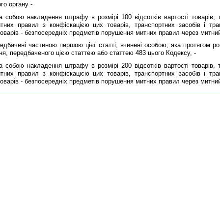
го органу -
бою накладення штрафу в розмiрi 100 вiдсоткiв вартостi товарiв, тр
тних правил з конфiскацiєю цих товарiв, транспортних засобiв i тр
оварiв - безпосереднiх предметiв порушення митних правил через митний
баченi частиною першою цiєї статтi, вчиненi особою, яка протягом ро
я, передбаченого цiєю статтею або статтею 483 цього Кодексу, -
бою накладення штрафу в розмiрi 200 вiдсоткiв вартостi товарiв, тр
тних правил з конфiскацiєю цих товарiв, транспортних засобiв i тр
оварiв - безпосереднiх предметiв порушення митних правил через митний