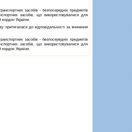
анспортних засобiв - безпосереднiх предметiв
анспортних засобiв, що використовувалися для
 кордон України.
ку притягалася до вiдповiдальностi за вчинення
анспортних засобiв - безпосереднiх предметiв
анспортних засобiв, що використовувалися для
 кордон України.