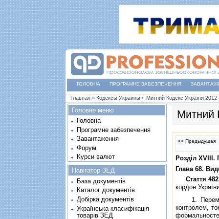
ГОЛОВНА
ПРОГРАМНЕ ЗАБЕЗПЕЧЕННЯ
ЗАВАНТАЖ
Ви є тут
Главная
»
Кодексы Украины
»
Митний Кодекс України 2012
Головне меню
Митний 
Головна
Програмне забезпечення
Завантаження
<< Предыдущая
Форум
Курси валют
Роздiл XVII
Глава 68. Ви
Навігатор ЗЕД
Стаття 482
База документів
кордон Україн
Каталог документів
Добірка документів
1. Перемiщен
контролем, то
Українська класифікація
товарів ЗЕД
формальносте