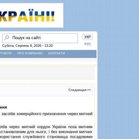
Пошук
УКР
РУС
Субота, Серпень 8, 2026 - 13:20
РТНЕРИ
ПРО КОМПАНІЮ
КОНТАКТИ
Следующая >>
ення
х засобiв комерцiйного призначення через митний
бiв через митний кордон України поза митним
установленим для нього, i без виконання митних
икористання службового становища посадовими