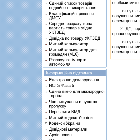
особами митно
Єдиний список товарів
подвійного використання
тягнуть за со
Класифікаційні рішення
порушення ми
ДМСУ
перемiщення т
Середня розрахункова
вартість товарів згідно
2. Дiї, перед
УКТЗЕД
правопорушенн
Довідка по товару УКТЗЕД
тягнуть за со
Митний калькулятор
порушення ми
Митний калькулятор для
перемiщення т
громадян (М16)
Розрахунок імпорта
автомобіля
Інформаційна підтримка
Електронне декларування
NCTS Фаза 5
Єдине вікно для міжнародної
торгівлі
Час очікування в пунктах
пропуску
Перевірити ВМД
Митний кодекс України
Кодекси України
Довідкові матеріали
Архів новин