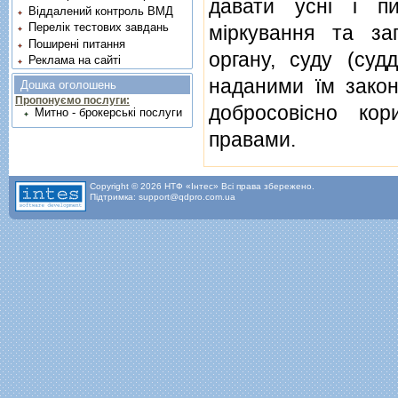
давати уснi i пи
Віддалений контроль ВМД
Перелік тестових завдань
мiркування та за
Поширені питання
органу, суду (суд
Реклама на сайті
наданими їм законо
Дошка оголошень
Пропонуємо послуги:
добросовiсно ко
Митно - брокерські послуги
правами.
Copyright © 2026 НТФ «Інтес» Всі права збережено.
Підтримка: support@qdpro.com.ua