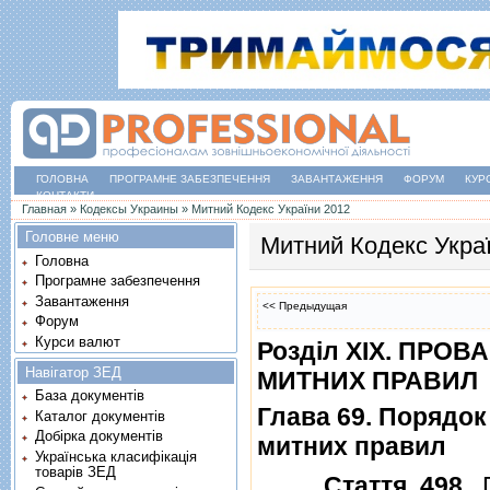
ГОЛОВНА
ПРОГРАМНЕ ЗАБЕЗПЕЧЕННЯ
ЗАВАНТАЖЕННЯ
ФОРУМ
КУР
КОНТАКТИ
Ви є тут
Главная
»
Кодексы Украины
»
Митний Кодекс України 2012
Головне меню
Митний Кодекс Укра
Головна
Програмне забезпечення
Завантаження
<< Предыдущая
Форум
Курси валют
Роздiл XIX. ПР
Навігатор ЗЕД
МИТНИХ ПРАВИЛ
База документів
Глава 69. Порядо
Каталог документів
Добірка документів
митних правил
Українська класифікація
товарів ЗЕД
Стаття 498
. 