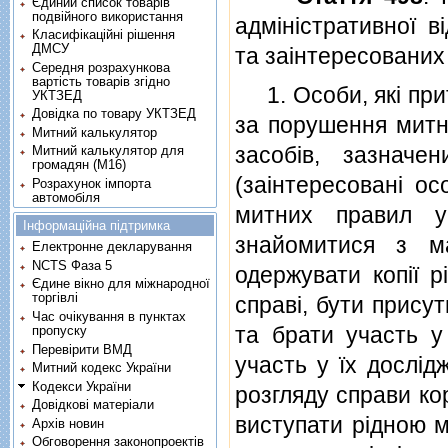
Єдиний список товарів
подвійного використання
адмiнiстративної в
Класифікаційні рішення
ДМСУ
та заiнтересованих
Середня розрахункова
вартість товарів згідно
1. Особи, якi прит
УКТЗЕД
Довідка по товару УКТЗЕД
за порушення митни
Митний калькулятор
засобiв, зазначе
Митний калькулятор для
громадян (М16)
(заiнтересованi ос
Розрахунок імпорта
автомобіля
митних правил у
Інформаційна підтримка
знайомитися з м
Електронне декларування
NCTS Фаза 5
одержувати копiї р
Єдине вікно для міжнародної
торгівлі
справi, бути прису
Час очікування в пунктах
та брати участь у
пропуску
Перевірити ВМД
участь у їх дослiд
Митний кодекс України
Кодекси України
розгляду справи к
Довідкові матеріали
виступати рiдною м
Архів новин
Обговорення законопроектів