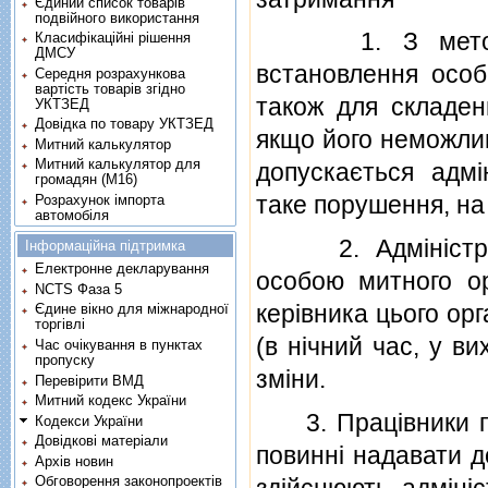
Єдиний список товарів
подвійного використання
1. З метою пр
Класифікаційні рішення
ДМСУ
встановлення особ
Середня розрахункова
вартість товарів згідно
також для складен
УКТЗЕД
Довідка по товару УКТЗЕД
якщо його неможлив
Митний калькулятор
Митний калькулятор для
допускається адмi
громадян (М16)
таке порушення, на 
Розрахунок імпорта
автомобіля
2. Адмiнiстрати
Інформаційна підтримка
Електронне декларування
особою митного о
NCTS Фаза 5
керiвника цього орг
Єдине вікно для міжнародної
торгівлі
(в нiчний час, у ви
Час очікування в пунктах
пропуску
змiни.
Перевірити ВМД
Митний кодекс України
3. Працiвники пра
Кодекси України
Довідкові матеріали
повиннi надавати д
Архів новин
Обговорення законопроектів
здiйснюють адмiнi