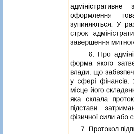
адмiнiстративне
оформлення тов
зупиняються. У ра
строк адмiнiстра
завершення митног
6. Про адмiнiстр
форма якого затв
влади, що забезпеч
у сферi фiнансiв. 
мiсце його складенн
яка склала проток
пiдстави затрима
фiзичної сили або с
7. Протокол пiдпис