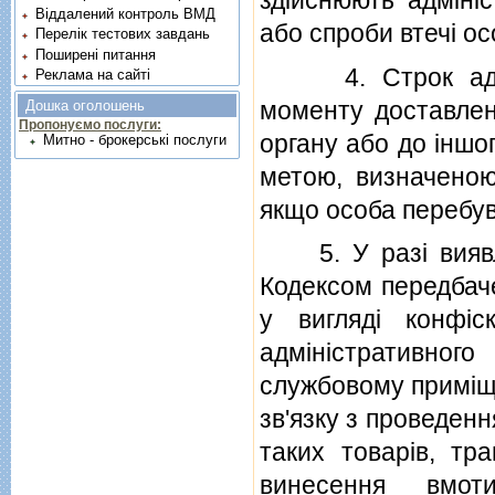
Віддалений контроль ВМД
або спроби втечi ос
Перелік тестових завдань
Поширені питання
4. Строк адмiнi
Реклама на сайті
моменту доставлен
Дошка оголошень
Пропонуємо послуги:
органу або до iншо
Митно - брокерські послуги
метою, визначеною 
якщо особа перебува
5. У разi виявле
Кодексом передбаче
у виглядi конфiск
адмiнiстративно
службовому примiще
зв'язку з проведен
таких товарiв, тр
винесення вмот