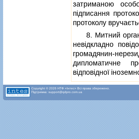
затриманою особ
пiдписання протоко
протоколу вручаєть
8. Митний орган, 
невiдкладно повiд
громадянин-нерези
дипломатичне пр
вiдповiдної iноземн
Copyright © 2026 НТФ «Інтес» Всі права збережено.
Підтримка: support@qdpro.com.ua