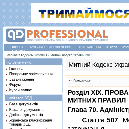
ГОЛОВНА
ПРОГРАМНЕ ЗАБЕЗПЕЧЕННЯ
ЗАВАНТАЖЕННЯ
ФОРУМ
КУР
КОНТАКТИ
Ви є тут
Главная
»
Кодексы Украины
»
Митний Кодекс України 2012
Головне меню
Митний Кодекс Укра
Головна
Програмне забезпечення
Завантаження
<< Предыдущая
Форум
Курси валют
Роздiл XIX. ПР
Навігатор ЗЕД
МИТНИХ ПРАВИЛ
База документів
Глава 70. Адмiнiс
Каталог документів
Добірка документів
Стаття 507
. М
Українська класифікація
товарів ЗЕД
затримання