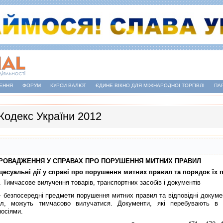
ЕННЯ
ФОРУМ
КУРСИ ВАЛЮТ
ЄДИНЕ ВІКНО ДЛЯ МІЖНАРОДНОЇ ТОРГІВЛІ
ПА
Кодекс України 2012
. ПРОВАДЖЕННЯ У СПРАВАХ ПРО ПОРУШЕННЯ МИТНИХ ПРАВИЛ
оцесуальнi дiї у справi про порушення митних правил та порядок їх
. Тимчасове вилучення товарiв, транспортних засобiв i документiв
езпосереднi предмети порушення митних правил та вiдповiднi документ
л, можуть тимчасово вилучатися. Документи, якi перебувають в 
носiями.