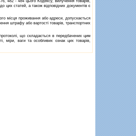
, 482 - 484 цього Кодексу, вилучення товарiв,
 до цих статей, а також вiдповiдних документiв є
ого мiсця проживання або адреси, допускається
гнення штрафу або вартостi товарiв, транспортних
протоколi, що складається в передбачених цим
, мiри, ваги та особливих ознак цих товарiв,