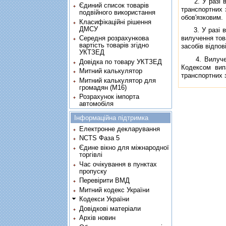
2. У разi вия
Єдиний список товарів
транспортних з
подвійного використання
обов'язковим.
Класифікаційні рішення
ДМСУ
3. У разi вчи
Середня розрахункова
вилучення това
вартість товарів згідно
засобiв вiдпов
УКТЗЕД
4. Вилученi 
Довідка по товару УКТЗЕД
Кодексом випа
Митний калькулятор
транспортних з
Митний калькулятор для
громадян (М16)
Розрахунок імпорта
автомобіля
Інформаційна підтримка
Електронне декларування
NCTS Фаза 5
Єдине вікно для міжнародної
торгівлі
Час очікування в пунктах
пропуску
Перевірити ВМД
Митний кодекс України
Кодекси України
Довідкові матеріали
Архів новин