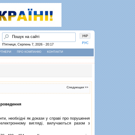
Пошук
УКР
РУС
П'ятниця, Серпень 7, 2026 - 20:17
РТНЕРИ
ПРО КОМПАНІЮ
КОНТАКТИ
Следующая >>
 проведення
и, необхiднi як докази у справi про порушення
електронному виглядi, вилучаються разом з