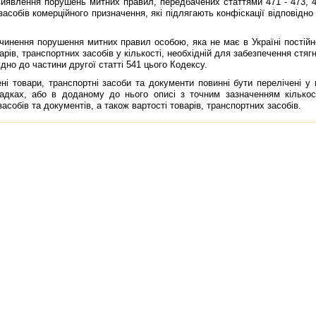
влення порушень митних правил, передбачених статтями 471 - 473, 476
асобiв комерцiйного призначення, якi пiдлягають конфiскацiї вiдповiдно
нення порушення митних правил особою, яка не має в Українi постiйн
рiв, транспортних засобiв у кiлькостi, необхiднiй для забезпечення стя
iдно до частини другої статтi 541 цього Кодексу.
товари, транспортнi засоби та документи повиннi бути перелiченi у 
дках, або в доданому до нього описi з точним зазначенням кiлькостi
асобiв та документiв, а також вартостi товарiв, транспортних засобiв.