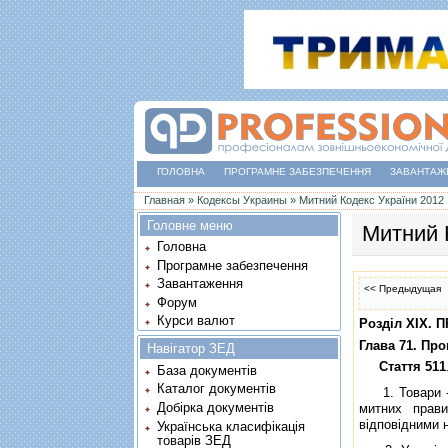
ГОЛОВНА
ПРОГРАМНЕ ЗАБЕЗПЕЧЕННЯ
ЗАВАНТАЖ
Ви є тут
Главная
»
Кодексы Украины
»
Митний Кодекс України 2012
Головне меню
Митний 
Головна
Програмне забезпечення
Завантаження
<< Предыдущая
Форум
Курси валют
Роздiл XIX
Глава 71. Пр
Навігатор ЗЕД
Стаття 511
База документів
Каталог документів
1. Товари - б
Добірка документів
митних прави
вiдповiдними 
Українська класифікація
товарів ЗЕД