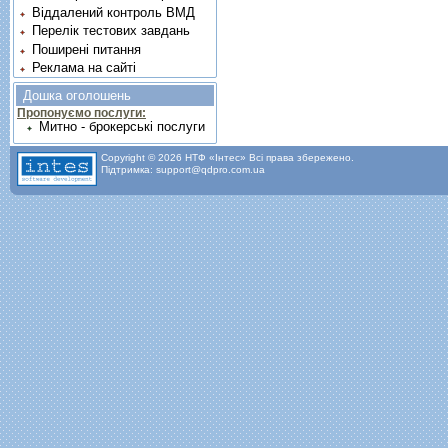
Віддалений контроль ВМД
Перелік тестових завдань
Поширені питання
Реклама на сайті
Дошка оголошень
Пропонуємо послуги:
Митно - брокерські послуги
Copyright © 2026 НТФ «Інтес» Всі права збережено.
Підтримка: support@qdpro.com.ua