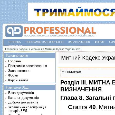
ГОЛОВНА
ПРОГРАМНЕ ЗАБЕЗПЕЧЕННЯ
ЗАВАНТАЖЕННЯ
ФОРУМ
КУР
КОНТАКТИ
Ви є тут
Главная
»
Кодексы Украины
»
Митний Кодекс України 2012
Головне меню
Митний Кодекс Укра
Головна
Програмне забезпечення
Завантаження
<< Предыдущая
Форум
Курси валют
Роздiл III. МИТНА
Навігатор ЗЕД
ВИЗНАЧЕННЯ
База документів
Глава 8. Загальнi
Каталог документів
Добірка документів
Стаття 49
. Митн
Українська класифікація
товарів ЗЕД