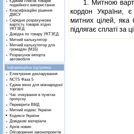
Єдиний список товарів
1. Митною вартiст
подвійного використання
кордон України, є
Класифікаційні рішення
ДМСУ
митних цiлей, яка 
Середня розрахункова
вартість товарів згідно
пiдлягає сплатi за ц
УКТЗЕД
Довідка по товару УКТЗЕД
Митний калькулятор
Митний калькулятор для
громадян (М16)
Розрахунок імпорта
автомобіля
Інформаційна підтримка
Електронне декларування
NCTS Фаза 5
Єдине вікно для міжнародної
торгівлі
Час очікування в пунктах
пропуску
Перевірити ВМД
Митний кодекс України
Кодекси України
Довідкові матеріали
Архів новин
Обговорення законопроектів