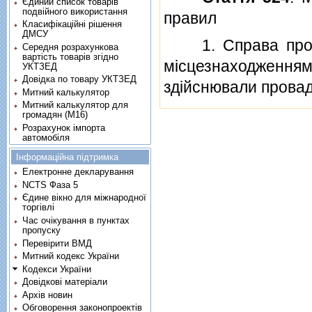
Єдиний список товарів
подвійного використання
правил
Класифікаційні рішення
ДМСУ
1. Справа про п
Середня розрахункова
вартість товарів згідно
мiсцезнаходженн
УКТЗЕД
Довідка по товару УКТЗЕД
здiйснювали провад
Митний калькулятор
Митний калькулятор для
громадян (М16)
Розрахунок імпорта
автомобіля
Інформаційна підтримка
Електронне декларування
NCTS Фаза 5
Єдине вікно для міжнародної
торгівлі
Час очікування в пунктах
пропуску
Перевірити ВМД
Митний кодекс України
Кодекси України
Довідкові матеріали
Архів новин
Обговорення законопроектів