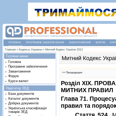
ГОЛОВНА
ПРОГРАМНЕ ЗАБЕЗПЕЧЕННЯ
ЗАВАНТАЖЕННЯ
ФОРУМ
КУР
КОНТАКТИ
Ви є тут
Главная
»
Кодексы Украины
»
Митний Кодекс України 2012
Головне меню
Митний Кодекс Укра
Головна
Програмне забезпечення
Завантаження
<< Предыдущая
Форум
Курси валют
Роздiл XIX. ПР
Навігатор ЗЕД
МИТНИХ ПРАВИЛ
База документів
Глава 71. Процесу
Каталог документів
Добірка документів
правил та порядок
Українська класифікація
товарів ЗЕД
Стаття 524
. 