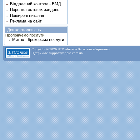
Віддалений контроль ВМД
Перелік тестових завдань
Поширені питання
Реклама на сайті
Дошка оголошень
Пропонуємо послуги:
Митно - брокерські послуги
Copyright © 2026 НТФ «Інтес» Всі права збережено.
Підтримка: support@qdpro.com.ua