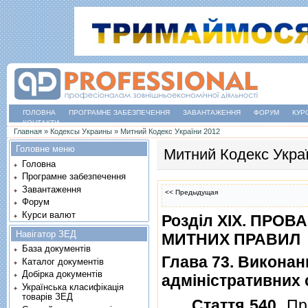
ГОЛОВНА
ПРОГРАМНЕ ЗАБЕЗПЕЧЕННЯ
ЗАВАНТАЖЕННЯ
ФОРУМ
КУР
КОНТАКТИ
Ви є тут
Главная
»
Кодексы Украины
»
Митний Кодекс України 2012
Головне меню
Митний Кодекс Укра
Головна
Програмне забезпечення
Завантаження
<< Предыдущая
Форум
Курси валют
Роздiл XIX. ПР
Навігатор ЗЕД
МИТНИХ ПРАВИЛ
База документів
Глава 73. Виконан
Каталог документів
Добірка документів
адмiнiстративних
Українська класифікація
товарів ЗЕД
Стаття 540
. П