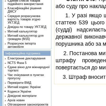
Єдиний список товарів
подвійного використання
або суду про накл
Класифікаційні рішення
ДМСУ
1. У разi якщо шт
Середня розрахункова
вартість товарів згідно
статтею 539 цього
УКТЗЕД
Довідка по товару УКТЗЕД
(суддi) надсилає
Митний калькулятор
державної виконав
Митний калькулятор для
громадян (М16)
порушника або за 
Розрахунок імпорта
автомобіля
2. Постанова митно
Інформаційна підтримка
Електронне декларування
штрафу проведен
NCTS Фаза 5
повертається до мит
Єдине вікно для міжнародної
торгівлі
Час очікування в пунктах
3. Штраф вноситьс
пропуску
Перевірити ВМД
Митний кодекс України
Кодекси України
Довідкові матеріали
Архів новин
Обговорення законопроектів