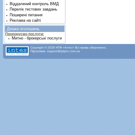
Віддалений контроль ВМД
Перелік тестових завдань
Поширені питання
Реклама на сайті
Дошка оголошень
Пропонуємо послуги:
Митно - брокерські послуги
Copyright © 2026 НТФ «Інтес» Всі права збережено.
Підтримка: support@qdpro.com.ua