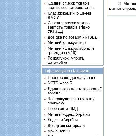
Єдиний список товарів
3. Митними о
подвійного використання
митної справи,
Класифікаційні рішення
ДМСУ
Середня розрахункова
вартість товарів згідно
УКТЗЕД
Довідка по товару УКТЗЕД
Митний калькулятор
Митний калькулятор для
громадян (М16)
Розрахунок імпорта
автомобіля
Інформаційна підтримка
Електронне декларування
NCTS Фаза 5
Єдине вікно для міжнародної
торгівлі
Час очікування в пунктах
пропуску
Перевірити ВМД
Митний кодекс України
Кодекси України
Довідкові матеріали
Архів новин