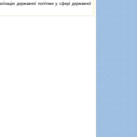
iзацiю державної полiтики у сферi державної