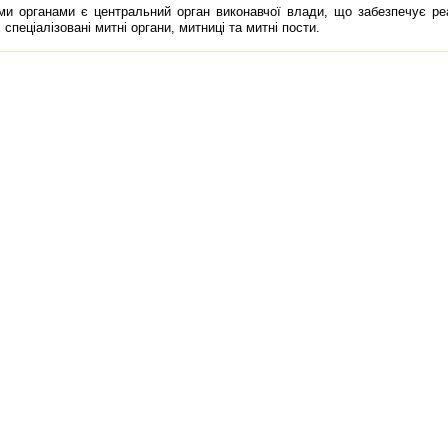
рганами є центральний орган виконавчої влади, що забезпечує реал
 спецiалiзованi митнi органи, митницi та митнi пости.