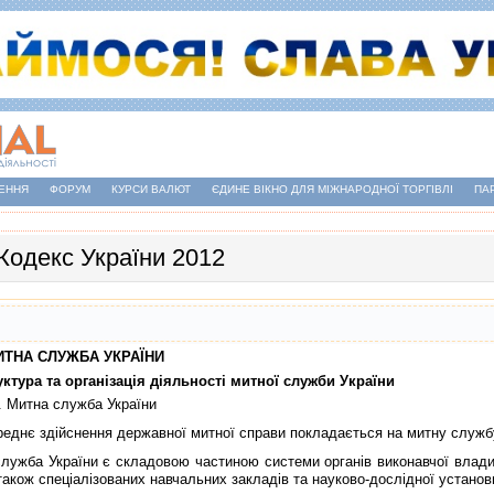
ЕННЯ
ФОРУМ
КУРСИ ВАЛЮТ
ЄДИНЕ ВІКНО ДЛЯ МІЖНАРОДНОЇ ТОРГІВЛІ
ПА
Кодекс України 2012
МИТНА СЛУЖБА УКРАЇНИ
уктура та органiзацiя дiяльностi митної служби України
. Митна служба України
нє здiйснення державної митної справи покладається на митну службу
ба України є складовою частиною системи органiв виконавчої влади У
 також спецiалiзованих навчальних закладiв та науково-дослiдної установ