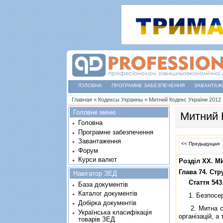
ГОЛОВНА
ПРОГРАМНЕ ЗАБЕЗПЕЧЕННЯ
ЗАВАНТАЖ
Ви є тут
Главная
»
Кодексы Украины
»
Митний Кодекс України 2012
Головне меню
Митний 
Головна
Програмне забезпечення
Завантаження
<< Предыдущая
Форум
Курси валют
Роздiл XX. 
Глава 74. Стр
Навігатор ЗЕД
Стаття 543
База документів
Каталог документів
1. Безпосеред
Добірка документів
2. Митна служ
Українська класифікація
органiзацiй, а
товарів ЗЕД