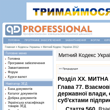
ГОЛОВНА
ПРОГРАМНЕ ЗАБЕЗПЕЧЕННЯ
ЗАВАНТАЖЕННЯ
ФОРУМ
КУР
КОНТАКТИ
Ви є тут
Главная
»
Кодексы Украины
»
Митний Кодекс України 2012
Головне меню
Митний Кодекс Укра
Головна
Програмне забезпечення
Завантаження
<< Предыдущая
Форум
Курси валют
Роздiл XX. МИТН
Навігатор ЗЕД
Глава 77. Взаємов
База документів
державної влади,
Каталог документів
Добірка документів
суб'єктами пiдпри
Українська класифікація
товарів ЗЕД
Стаття 560
. Вза