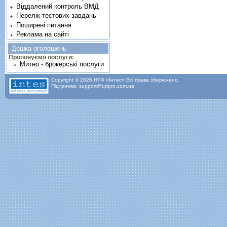
Віддалений контроль ВМД
Перелік тестових завдань
Поширені питання
Реклама на сайті
Дошка оголошень
Пропонуємо послуги:
Митно - брокерські послуги
Copyright © 2026 НТФ «Інтес» Всі права збережено.
Підтримка: support@qdpro.com.ua