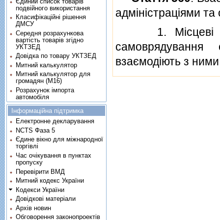
Єдиний список товарів
подвійного використання
адмiнiстрацiями та
Класифікаційні рішення
ДМСУ
1. Мiсцевi держ
Середня розрахункова
вартість товарів згідно
самоврядування 
УКТЗЕД
Довідка по товару УКТЗЕД
взаємодiють з ними
Митний калькулятор
Митний калькулятор для
громадян (М16)
Розрахунок імпорта
автомобіля
Інформаційна підтримка
Електронне декларування
NCTS Фаза 5
Єдине вікно для міжнародної
торгівлі
Час очікування в пунктах
пропуску
Перевірити ВМД
Митний кодекс України
Кодекси України
Довідкові матеріали
Архів новин
Обговорення законопроектів