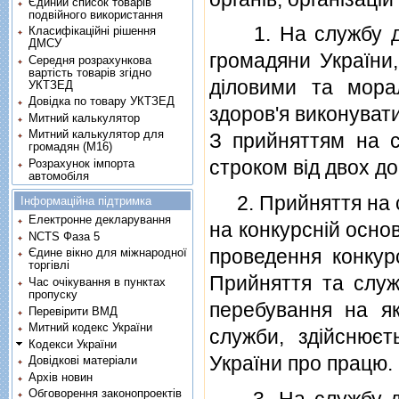
Єдиний список товарів
подвійного використання
1. На службу до 
Класифікаційні рішення
ДМСУ
громадяни України, 
Середня розрахункова
вартість товарів згідно
дiловими та мора
УКТЗЕД
Довідка по товару УКТЗЕД
здоров'я виконуват
Митний калькулятор
Митний калькулятор для
З прийняттям на 
громадян (М16)
строком вiд двох до
Розрахунок імпорта
автомобіля
2. Прийняття на сл
Інформаційна підтримка
Електронне декларування
на конкурснiй осно
NCTS Фаза 5
проведення конкурс
Єдине вікно для міжнародної
торгівлі
Прийняття та служб
Час очікування в пунктах
пропуску
перебування на я
Перевірити ВМД
Митний кодекс України
служби, здiйснюєт
Кодекси України
України про працю.
Довідкові матеріали
Архів новин
Обговорення законопроектів
3. На службу до м