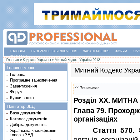
ГОЛОВНА
ПРОГРАМНЕ ЗАБЕЗПЕЧЕННЯ
ЗАВАНТАЖЕННЯ
ФОРУМ
КУР
КОНТАКТИ
Ви є тут
Главная
»
Кодексы Украины
»
Митний Кодекс України 2012
Головне меню
Митний Кодекс Укра
Головна
Програмне забезпечення
Завантаження
<< Предыдущая
Форум
Курси валют
Роздiл XX. МИТН
Навігатор ЗЕД
Глава 79. Проходж
База документів
органiзацiях
Каталог документів
Добірка документів
Стаття 570
.
Українська класифікація
товарів ЗЕД
органiв, органiзацiй