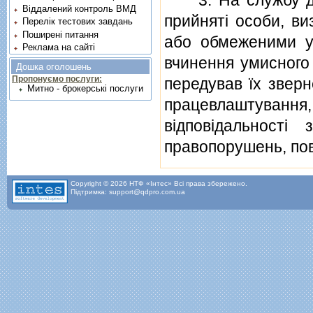
Віддалений контроль ВМД
прийнятi особи, ви
Перелік тестових завдань
Поширені питання
або обмеженими у 
Реклама на сайті
вчинення умисного 
Дошка оголошень
Пропонуємо послуги:
передував їх зверн
Митно - брокерські послуги
працевлаштуванн
вiдповiдальностi
правопорушень, пов
Copyright © 2026 НТФ «Інтес» Всі права збережено.
Підтримка: support@qdpro.com.ua