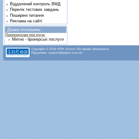
Віддалений контроль ВМД
Перелік тестових завдань
Поширені питання
Реклама на сайті
Дошка оголошень
Пропонуємо послуги:
Митно - брокерські послуги
Copyright © 2026 НТФ «Інтес» Всі права збережено.
Підтримка: support@qdpro.com.ua