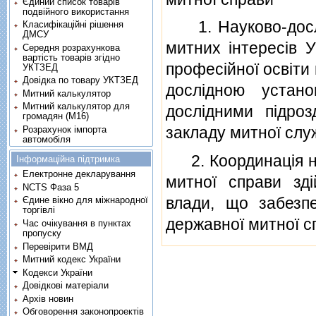
Єдиний список товарів
подвійного використання
1. Науково-дослiд
Класифікаційні рішення
ДМСУ
митних iнтересiв У
Середня розрахункова
вартість товарів згідно
професiйної освiти 
УКТЗЕД
Довідка по товару УКТЗЕД
дослiдною устан
Митний калькулятор
Митний калькулятор для
дослiдними пiдроз
громадян (М16)
закладу митної слу
Розрахунок імпорта
автомобіля
2. Координацiя нау
Інформаційна підтримка
Електронне декларування
митної справи зд
NCTS Фаза 5
влади, що забезпе
Єдине вікно для міжнародної
торгівлі
державної митної с
Час очікування в пунктах
пропуску
Перевірити ВМД
Митний кодекс України
Кодекси України
Довідкові матеріали
Архів новин
Обговорення законопроектів