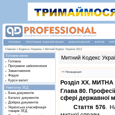
ГОЛОВНА
ПРОГРАМНЕ ЗАБЕЗПЕЧЕННЯ
ЗАВАНТАЖЕННЯ
ФОРУМ
КУР
КОНТАКТИ
Ви є тут
Главная
»
Кодексы Украины
»
Митний Кодекс України 2012
Головне меню
Митний Кодекс Укра
Головна
Програмне забезпечення
Завантаження
<< Предыдущая
Форум
Курси валют
Роздiл XX. МИТН
Навігатор ЗЕД
Глава 80. Професi
База документів
сферi державної м
Каталог документів
Добірка документів
Стаття 576
. Н
Українська класифікація
товарів ЗЕД
митної справи