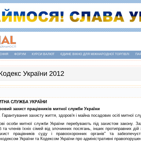
ЕННЯ
ФОРУМ
КУРСИ ВАЛЮТ
ЄДИНЕ ВІКНО ДЛЯ МІЖНАРОДНОЇ ТОРГІВЛІ
ПА
Кодекс України 2012
МИТНА СЛУЖБА УКРАЇНИ
авовий захист працiвникiв митної служби України
. Гарантування захисту життя, здоров'я i майна посадових осiб митної сл
соби митної служби України перебувають пiд захистом закону. Захист
б та членiв їхнiх сiмей вiд злочинних посягань, iнших протиправних дiй
хист працiвникiв суду i правоохоронних органiв" та забезпечуєт
кодексом України
та
Кодексом України про адмiнiстративнi правопоруше