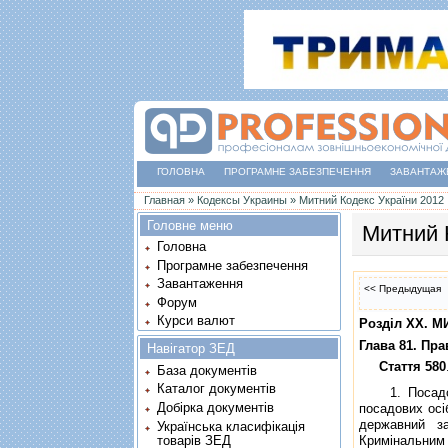
ГОЛОВНА
ПРОГРАМНЕ ЗАБЕЗПЕЧЕННЯ
ЗАВАНТАЖ
Ви є тут
Главная
»
Кодексы Украины
»
Митний Кодекс України 2012
Головне меню
Митний 
Головна
Програмне забезпечення
Завантаження
<< Предыдущая
Форум
Курси валют
Роздiл XX. 
Глава 81. Пр
Навігатор ЗЕД
Стаття 580
База документів
Каталог документів
1. Посадовi о
Добірка документів
посадових осi
державний за
Українська класифікація
товарів ЗЕД
Кримiнальним 