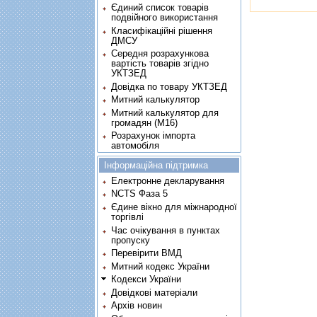
Єдиний список товарів
подвійного використання
Класифікаційні рішення
ДМСУ
Середня розрахункова
вартість товарів згідно
УКТЗЕД
Довідка по товару УКТЗЕД
Митний калькулятор
Митний калькулятор для
громадян (М16)
Розрахунок імпорта
автомобіля
Інформаційна підтримка
Електронне декларування
NCTS Фаза 5
Єдине вікно для міжнародної
торгівлі
Час очікування в пунктах
пропуску
Перевірити ВМД
Митний кодекс України
Кодекси України
Довідкові матеріали
Архів новин