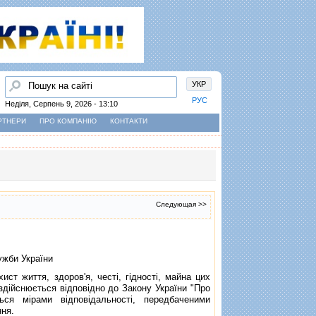
Пошук
УКР
РУС
Неділя, Серпень 9, 2026 - 13:10
РТНЕРИ
ПРО КОМПАНІЮ
КОНТАКТИ
Следующая >>
ужби України
 життя, здоров'я, честi, гiдностi, майна цих
 здiйснюється вiдповiдно до
Закону України
"Про
ься мiрами вiдповiдальностi, передбаченими
ння
.