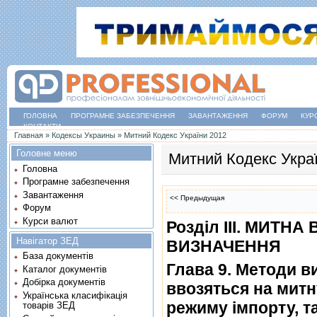
ГОЛОВНА
ПРОГРАМНЕ ЗАБЕЗПЕЧЕННЯ
ЗАВАНТАЖЕННЯ
ФОРУМ
КУР
КОНТАКТИ
Ви є тут
Главная
»
Кодексы Украины
»
Митний Кодекс України 2012
Головне меню
Митний Кодекс Укра
Головна
Програмне забезпечення
Завантаження
<< Предыдущая
Форум
Курси валют
Роздiл III. МИТНА
Навігатор ЗЕД
ВИЗНАЧЕННЯ
База документів
Глава 9. Методи ви
Каталог документів
Добірка документів
ввозяться на митн
Українська класифікація
режиму iмпорту, т
товарів ЗЕД