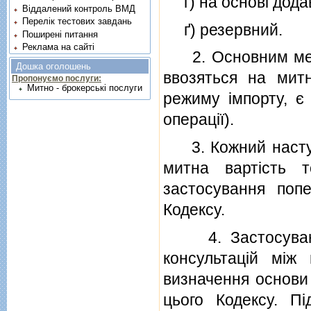
г) на основi додав
Віддалений контроль ВМД
Перелік тестових завдань
ґ) резервний.
Поширені питання
Реклама на сайті
2. Основним метод
Дошка оголошень
ввозяться на митн
Пропонуємо послуги:
Митно - брокерські послуги
режиму iмпорту, є
операцiї).
3. Кожний наступн
митна вартiсть 
застосування поп
Кодексу.
4. Застосуванню
консультацiй мi
визначення основи 
цього Кодексу. П