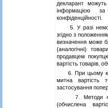
декларант можуть
iнформацiєю з
конфiденцiйностi.
5. У разi неможл
згiдно з положенням
визначення може бр
(аналогiчнi) това
продавцем покупцю
вартiсть товарiв, о
6. При цьому кож
митна вартiсть 
застосування попер
7. Методи на ос
(обчислена вартi