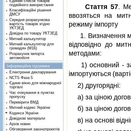
Єдиний список товарів
подвійного використання
Стаття 57
. М
Класифікаційні рішення
ввозяться на митн
ДМСУ
Середня розрахункова
режиму iмпорту
вартість товарів згідно
УКТЗЕД
Довідка по товару УКТЗЕД
1. Визначення митн
Митний калькулятор
вiдповiдно до мит
Митний калькулятор для
громадян (М16)
методами:
Розрахунок імпорта
автомобіля
1) основний - за ц
Інформаційна підтримка
iмпортуються (вартi
Електронне декларування
NCTS Фаза 5
Єдине вікно для міжнародної
2) другоряднi:
торгівлі
Час очікування в пунктах
а) за цiною догово
пропуску
Перевірити ВМД
б) за цiною догово
Митний кодекс України
Кодекси України
Довідкові матеріали
в) на основi вiднi
Архів новин
Обговорення законопроектів