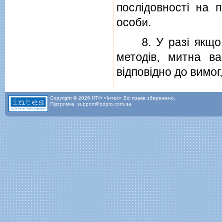
послiдовностi на 
особи.
8. У разi якщо н
методiв, митна в
вiдповiдно до вимог
Copyright © 2026 НТФ «Інтес» Всі права збережено.
Підтримка: support@qdpro.com.ua