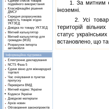
Єдиний список товарів
1. За митним ста
подвійного використання
Класифікаційні рішення
iноземнi.
ДМСУ
Середня розрахункова
2. Усi товари н
вартість товарів згідно
УКТЗЕД
територiй вiльни
Довідка по товару УКТЗЕД
Митний калькулятор
статус українських
Митний калькулятор для
громадян (М16)
встановлено, що так
Розрахунок імпорта
автомобіля
Інформаційна підтримка
Електронне декларування
NCTS Фаза 5
Єдине вікно для міжнародної
торгівлі
Час очікування в пунктах
пропуску
Перевірити ВМД
Митний кодекс України
Кодекси України
Довідкові матеріали
Архів новин
Обговорення законопроектів