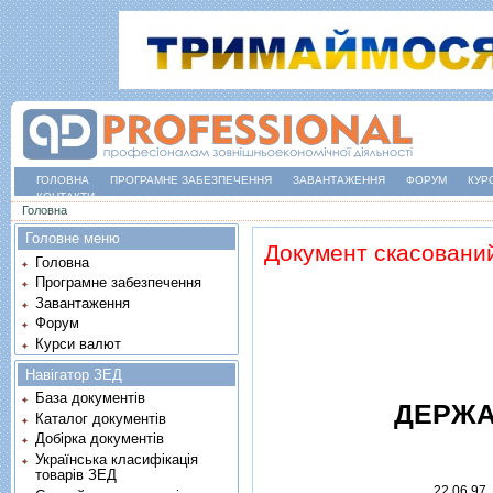
ГОЛОВНА
ПРОГРАМНЕ ЗАБЕЗПЕЧЕННЯ
ЗАВАНТАЖЕННЯ
ФОРУМ
КУР
КОНТАКТИ
Ви є тут
Головна
Головне меню
Документ скасовани
Головна
Програмне забезпечення
Завантаження
Форум
Курси валют
Навігатор ЗЕД
База документів
ДЕРЖА
Каталог документів
Добірка документів
Українська класифікація
товарів ЗЕД
22.06.97