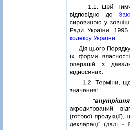
1.1. Цей Тимчасо
вiдповiдно до
Зак
сировиною у зовнiшн
Ради України, 1995
кодексу України
.
Дiя цього Порядку п
їх форми власностi
операцiй з давал
вiдносинах.
1.2. Термiни, що 
значення:
"
внутрiшн
акредитований вiд
(готової продукцiї)
декларацiї (далi -