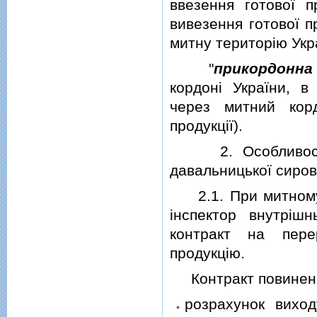
ввезення готової п
вивезення готової п
митну територiю Укр
"
прикордонна
кордонi України, в
через митний корд
продукцiї).
2. Особливостi м
давальницької сиро
2.1. При митному 
iнспектор внутрiш
контракт на пере
продукцiю.
Контракт повинен, з
розрахунок виход