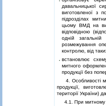
давальницької си
виготовленої з п
пiдроздiлах митн
цьому ВМД на ви
вiдповiдною (вiд
однiй загальнiй
розмежування опе
контролю, вiд таки
встановлює схем
митного оформлен
продукцiї без поп
4. Особливостi мит
продукцiї, виготов
територiї України) 
4.1. При митному о