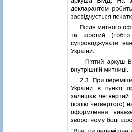
аркуша ВМД. На зв
декларантом робит
засвiдчується печат
Пiсля митного офор
та шостий (тобто
супроводжувати ва
України.
П'ятий аркуш ВМД 
внутрiшнiй митницi.
2.3. При перемiщен
України в пунктi п
залишає четвертий
(копiю четвертого) 
оформлення вивез
зворотному боцi шос
"Вантаж перемiщено