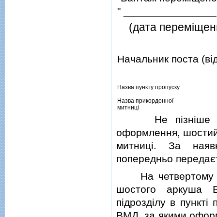
" ________________
(дата перемiщен
Начальник по
(прiзв
Назва пункту пропуску
Назва прикордонної
митницi
Не пiзнiше дня,
оформлення, шостий
митницi. За наяв
попередньо передає
На четвертому арк
шостого аркуша В
пiдроздiлу в пунктi
ВМД, за якими оформ