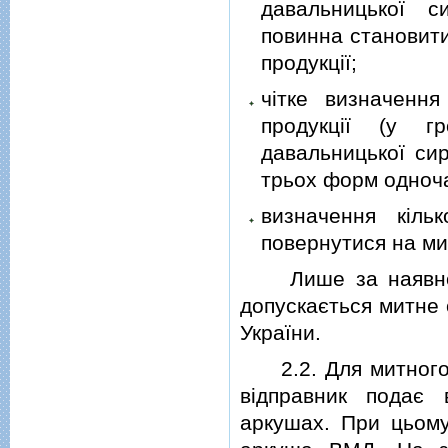
давальницької 
повинна становити
продукцiї;
чiтке визначення
продукцiї (у г
давальницької сир
трьох форм одноча
визначення кiльк
повернутися на ми
Лише за наявностi 
допускається митне
України.
2.2. Для митного 
вiдправник подає
аркушах. При цьому