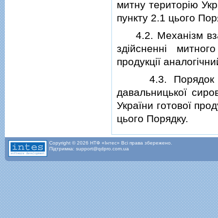
митну територiю Укр
пункту 2.1 цього Пор
4.2. Механiзм взає
здiйсненнi митног
продукцiї аналогiчни
4.3. Порядок обл
давальницької сиро
України готової прод
цього Порядку.
Copyright © 2026 НТФ «Інтес» Всі права збережено.
Підтримка: support@qdpro.com.ua