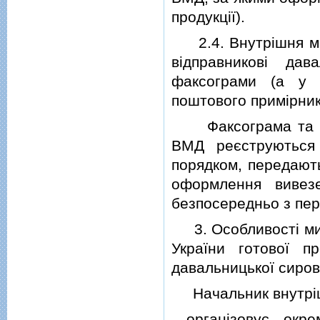
продукцiї).
2.4. Внутрiшня мит
вiдправниковi да
факсограми (а у в
поштового примiрни
Факсограма та од
ВМД реєструються 
порядком, передають
оформлення вивез
безпосередньо з пе
3. Особливостi мит
України готової пр
давальницької сиро
Начальник внутрiш
органiзовує окр