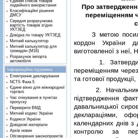
Єдиний список товарів
подвійного використання
Про затвердженн
Класифікаційні рішення
перемiщенням ч
ДМСУ
Середня розрахункова
с
вартість товарів згідно
УКТЗЕД
З метою посиленн
Довідка по товару УКТЗЕД
Митний калькулятор
кордон України да
Митний калькулятор для
виготовленої з неї,
громадян (М16)
Розрахунок імпорта
автомобіля
1. Затвердити Т
перемiщенням через
Інформаційна підтримка
Електронне декларування
та готової продукцiї,
NCTS Фаза 5
Єдине вікно для міжнародної
2. Начальникам 
торгівлі
пiдтвердження факт
Час очікування в пунктах
пропуску
давальницької сиров
Перевірити ВМД
Митний кодекс України
декларацiями, оф
Кодекси України
календарних днiв з
Довідкові матеріали
контролю за пер
Архів новин
Обговорення законопроектів